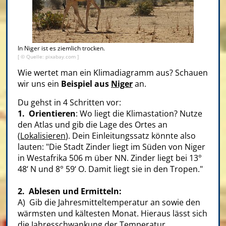
In Niger ist es ziemlich trocken.
[ © Quelle: pixabay.com ]
Wie wertet man ein Klimadiagramm aus? Schauen
wir uns ein
Beispiel aus
Niger
an.
Du gehst in 4 Schritten vor:
1. Orientieren
: Wo liegt die Klimastation? Nutze
den Atlas und gib die Lage des Ortes an
(
Lokalisieren
). Dein Einleitungssatz könnte also
lauten: "Die Stadt Zinder liegt im Süden von Niger
in Westafrika 506 m über NN. Zinder liegt bei 13°
48‘ N und 8° 59‘ O. Damit liegt sie in den Tropen."
2. Ablesen und Ermitteln:
A) Gib die Jahresmitteltemperatur an sowie den
wärmsten und kältesten Monat. Hieraus lässt sich
die Jahresschwankung der Temperatur