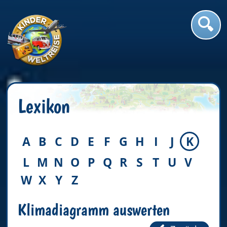
Lexikon
A
B
C
D
E
F
G
H
I
J
K
L
M
N
O
P
Q
R
S
T
U
V
W
X
Y
Z
Klimadiagramm auswerten