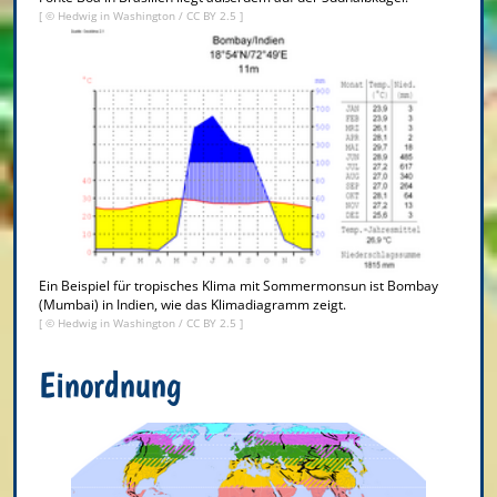
[ ©
Hedwig in Washington
/
CC BY 2.5
]
Ein Beispiel für tropisches Klima mit Sommermonsun ist Bombay
(Mumbai) in Indien, wie das Klimadiagramm zeigt.
[ ©
Hedwig in Washington
/
CC BY 2.5
]
Einordnung