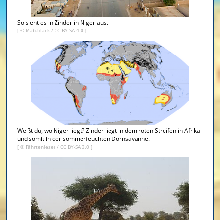
So sieht es in Zinder in Niger aus.
[ ©
Mab.black
/
CC BY-SA 4.0
]
Weißt du, wo Niger liegt? Zinder liegt in dem roten Streifen in Afrika
und somit in der sommerfeuchten Dornsavanne.
[ ©
Fährtenleser
/
CC BY-SA 3.0
]