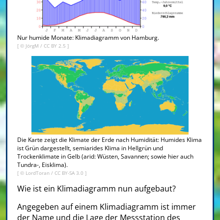
Nur humide Monate: Klimadiagramm von Hamburg.
[ © JörgM /
CC BY 2.5
]
Die Karte zeigt die Klimate der Erde nach Humidität: Humides Klima
ist Grün dargestellt, semiarides Klima in Hellgrün und
Trockenklimate in Gelb (arid: Wüsten, Savannen; sowie hier auch
Tundra-, Eisklima).
[ ©
LordToran
/
CC BY-SA 3.0
]
Wie ist ein Klimadiagramm nun aufgebaut?
Angegeben auf einem Klimadiagramm ist immer
der Name und die Lage der Messstation des