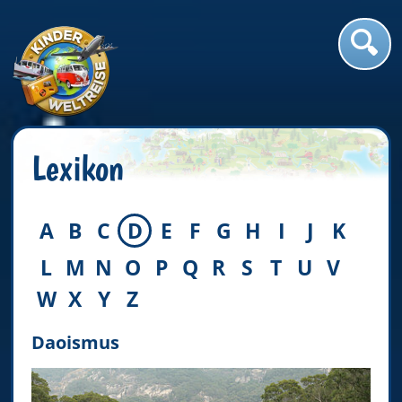
Lexikon
A
B
C
D
E
F
G
H
I
J
K
L
M
N
O
P
Q
R
S
T
U
V
W
X
Y
Z
Daoismus