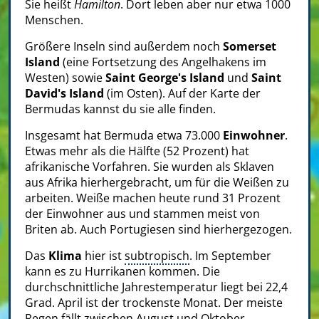
Sie heißt
Hamilton
. Dort leben aber nur etwa 1000
Menschen.
Größere Inseln sind außerdem noch
Somerset
Island
(eine Fortsetzung des Angelhakens im
Westen) sowie
Saint George's Island
und
Saint
David's Island
(im Osten). Auf der Karte der
Bermudas kannst du sie alle finden.
Insgesamt hat Bermuda etwa 73.000
Einwohner
.
Etwas mehr als die Hälfte (52 Prozent) hat
afrikanische Vorfahren. Sie wurden als Sklaven
aus Afrika hierhergebracht, um für die Weißen zu
arbeiten. Weiße machen heute rund 31 Prozent
der Einwohner aus und stammen meist von
Briten ab. Auch Portugiesen sind hierhergezogen.
Das
Klima
hier ist
subtropisch
. Im September
kann es zu Hurrikanen kommen. Die
durchschnittliche Jahrestemperatur liegt bei 22,4
Grad. April ist der trockenste Monat. Der meiste
Regen fällt zwischen August und Oktober.