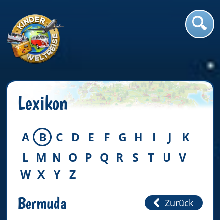
Lexikon
A
B
C
D
E
F
G
H
I
J
K
L
M
N
O
P
Q
R
S
T
U
V
W
X
Y
Z
Bermuda
Zurück