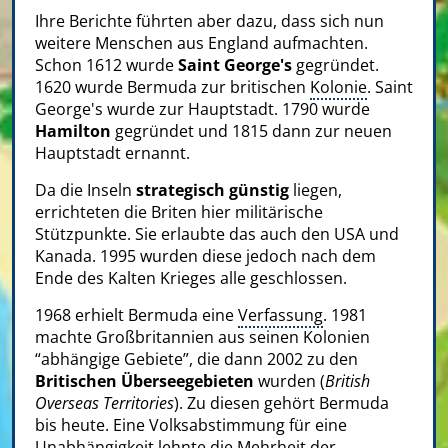
Ihre Berichte führten aber dazu, dass sich nun
weitere Menschen aus England aufmachten.
Schon 1612 wurde
Saint George's
gegründet.
1620 wurde Bermuda zur britischen
Kolonie
. Saint
George's wurde zur Hauptstadt. 1790 wurde
Hamilton
gegründet und 1815 dann zur neuen
Hauptstadt ernannt.
Da die Inseln
strategisch günstig
liegen,
errichteten die Briten hier militärische
Stützpunkte. Sie erlaubte das auch den USA und
Kanada. 1995 wurden diese jedoch nach dem
Ende des Kalten Krieges alle geschlossen.
1968 erhielt Bermuda eine
Verfassung
. 1981
machte Großbritannien aus seinen Kolonien
“abhängige Gebiete”, die dann 2002 zu den
Britischen Überseegebieten
wurden (
British
Overseas Territories
). Zu diesen gehört Bermuda
bis heute. Eine Volksabstimmung für eine
Unabhängigkeit lehnte die Mehrheit der