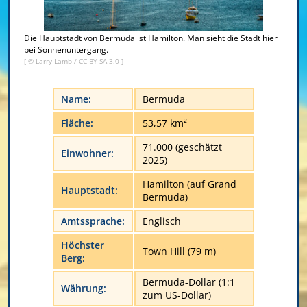
Die Hauptstadt von Bermuda ist Hamilton. Man sieht die Stadt hier
bei Sonnenuntergang.
[ © Larry Lamb /
CC BY-SA 3.0
]
Name:
Bermuda
Fläche:
53,57 km²
71.000 (geschätzt
Einwohner:
2025)
Hamilton (auf Grand
Hauptstadt:
Bermuda)
Amtssprache:
Englisch
Höchster
Town Hill (79 m)
Berg:
Bermuda-Dollar (1:1
Währung:
zum US-Dollar)