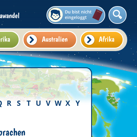
Du bist nicht
awandel
eingeloggt
rika
Australien
Afrika
Q
R
S
T
U
V
W
X
Y
prachen