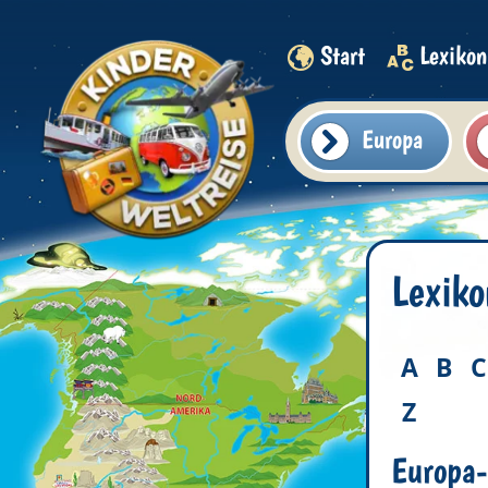
Start
Lexikon
Europa
Lexiko
A
B
C
Z
Europa-