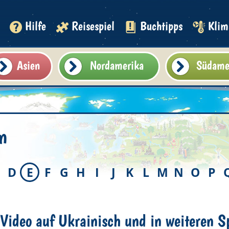
Hilfe
Reisespiel
Buchtipps
Klim
Asien
Nordamerika
Südame
n
D
E
F
G
H
I
J
K
L
M
N
O
P
Video auf Ukrainisch und in weiteren S