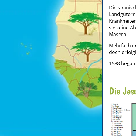
Die spanisc
Landgütern 
Krankheiten
sie keine A
Masern.
Mehrfach e
doch erfolg
1588 began
Die Jes