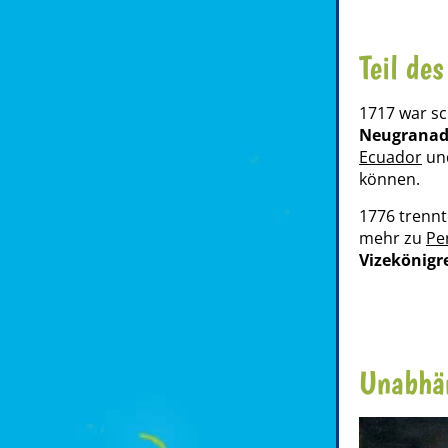
Teil des
1717 war s
Neugrana
Ecuador
un
können.
1776 trenn
mehr zu
Pe
Vizekönigre
Unabhän