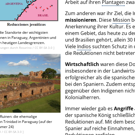
Arbeit auf ihren
Plantagen
zwa
Zum anderen war ihr Ziel, die 
missionieren
. Diese
Mission
be
Anerkennung ihrer Kultur. Es e
einem Gebiet, das heute zu de
die Standorte der wichtigsten
onen in Paraguay, Argentinien und
und Brasilien gehört, allein 3
en heutigen Landesgrenzen.
Viele
Indios
suchten Schutz in 
rungen durch Rosarino
/
CC BY-SA 3.0
]
die Reduktionen nicht betreten
Wirtschaftlich
waren diese Do
insbesondere in der Landwirts
erfolgreicher als die spanisc
bei den Spaniern. Zudem entsp
gegenüber den Indigenen nich
Kolonialherren.
Immer wieder gab es
Angriffe
der spanische König schließlich
Ruinen: die ehemalige
Reduktionen auf. Mit dem besc
on Trinidad in Paraguay (auf der
mmer 24)
Spanier auf reiche Einnahmen, 
el
/
CC BY-SA 3.0
]
Reduktionen zerfielen.