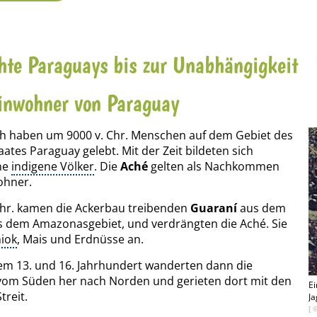
hte Paraguays bis zur Unabhängigkeit
inwohner von Paraguay
ch haben um 9000 v. Chr. Menschen auf dem Gebiet des
aates Paraguay gelebt. Mit der Zeit bildeten sich
ne
indigene Völker
. Die
Aché
gelten als Nachkommen
ohner.
Chr. kamen die Ackerbau treibenden
Guaraní
aus dem
s dem Amazonasgebiet, und verdrängten die Aché. Sie
iok
, Mais und Erdnüsse an.
em 13. und 16. Jahrhundert wanderten dann die
om Süden her nach Norden und gerieten dort mit den
Ei
treit.
Ja
[ 