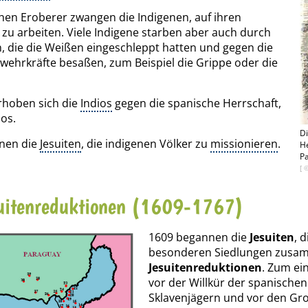
hen Eroberer zwangen die Indigenen, auf ihren
zu arbeiten. Viele Indigene starben aber auch durch
, die die Weißen eingeschleppt hatten und gegen die
bwehrkräfte besaßen, zum Beispiel die Grippe oder die
rhoben sich die
Indios
gegen die spanische Herrschaft,
los.
Di
nen die
Jesuiten
, die indigenen Völker zu
missionieren
.
He
P
[ 
uitenreduktionen (1609-1767)
1609 begannen die
Jesuiten
, 
besonderen Siedlungen zusa
Jesuitenreduktionen
. Zum ei
vor der Willkür der spanischen
Sklavenjägern und vor den Gro