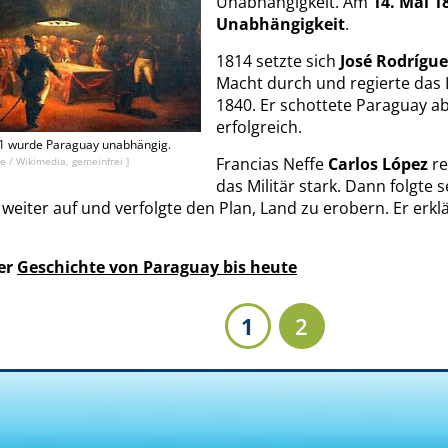
Unabhängigkeit. Am
14. Mai 1
Unabhängigkeit
.
1814 setzte sich
José Rodrígue
Macht durch und regierte das 
1840. Er schottete Paraguay a
erfolgreich.
1 wurde Paraguay unabhängig.
Francias Neffe
Carlos López
re
e / Wikimedia, gemeinfrei ]
das Militär stark. Dann folgte 
 weiter auf und verfolgte den Plan, Land zu erobern. Er erkl
der
Geschichte von Paraguay bis heute
1
2