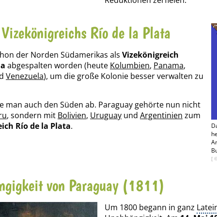
 Vizekönigreichs Río de la Plata
chon der Norden Südamerikas als
Vizekönigreich
da
abgespalten worden (heute
Kolumbien
,
Panama
,
d
Venezuela
), um die große Kolonie besser verwalten zu
te man auch den Süden ab. Paraguay gehörte nun nicht
ru
, sondern mit
Bolivien
,
Uruguay
und
Argentinien
zum
ich Río de la Plata
.
Da
he
Ar
Bu
[ 
gigkeit von Paraguay (1811)
Um 1800 begann in ganz
Latei