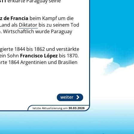
811
erklärte Paraguay seine
z de Francia
beim Kampf um die
Land als
Diktator
bis zu seinem Tod
b. Wirtschaftlich wurde Paraguay
gierte 1844 bis 1862 und verstärkte
sein Sohn
Francisco López
bis 1870.
ärte 1864 Argentinien und Brasilien
weiter
letzte Aktualisierung am
30.03.2026