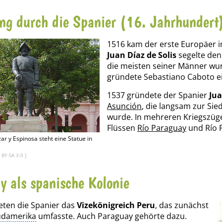
ng durch die Spanier (16. Jahrhundert
1516 kam der erste Europäer 
Juan Díaz de Solis
segelte den 
die meisten seiner Männer wur
gründete Sebastiano Caboto ei
1537 gründete der Spanier
Jua
Asunción
, die langsam zur Sie
wurde. In mehreren Kriegszüg
Flüssen
Río Paraguay
und Río P
ar y Espinosa steht eine Statue in
 BY-SA 3.0
]
y als spanische Kolonie
eten die Spanier das
Vizekönigreich Peru
, das zunächst
üdamerika
umfasste. Auch Paraguay gehörte dazu.