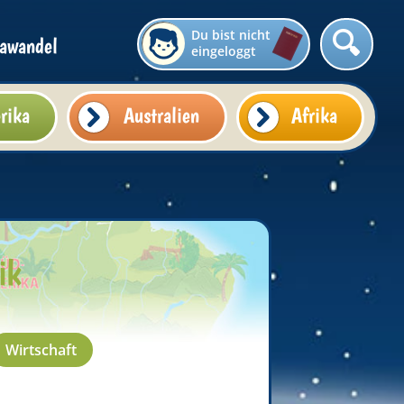
Du bist nicht
awandel
eingeloggt
rika
Australien
Afrika
ik
Wirtschaft