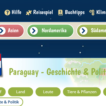
Hilfe
Reisespiel
Buchtipps
Klim
Asien
Nordamerika
Südame
Paraguay - Geschichte & Polit
f
Land
Leute
Tiere & Pflanzen
e & Politik