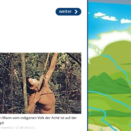
weiter
n Mann vom indigenen Volk der Aché ist auf der
gd.
©
Kimhill2
/
CC BY-SA 3.0
]