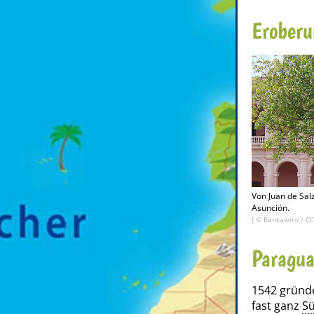
Eroberu
Von Juan de Salz
Asunción.
[ ©
Rankawito
/
CC
Paragua
1542 gründ
fast ganz
S