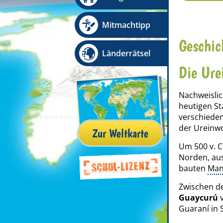
Mitmachtipp
Geschic
Länderrätsel
Die Ure
Nachweisli
heutigen St
verschiede
der Ureinw
Zur Weltkarte
Um 500 v. 
Norden, au
bauten
Man
Zwischen d
Guaycurú
v
Guaraní in S