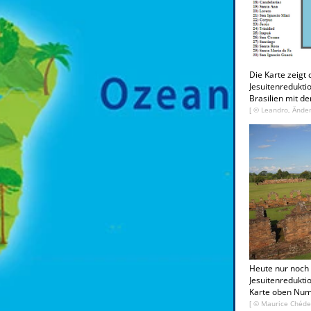
Die Karte zeigt 
Jesuitenredukti
Brasilien mit d
[ ©
Leandro, Ände
Heute nur noch 
Jesuitenredukti
Karte oben Nu
[ ©
Maurice Chéd