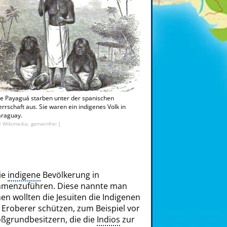
e Payaguá starben unter der spanischen
rrschaft aus. Sie waren ein indigenes Volk in
araguay.
© Wikimedia, gemeinfrei ]
die
indigene
Bevölkerung in
mmenzuführen. Diese nannte man
nen wollten die Jesuiten die Indigenen
 Eroberer schützen, zum Beispiel vor
ßgrundbesitzern, die die
Indios
zur