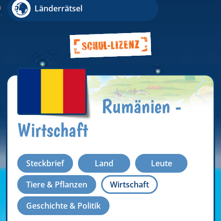
Länderrätsel
Rumänien -
Wirtschaft
Steckbrief
Land
Leute
Tiere & Pflanzen
Wirtschaft
Geschichte & Politik