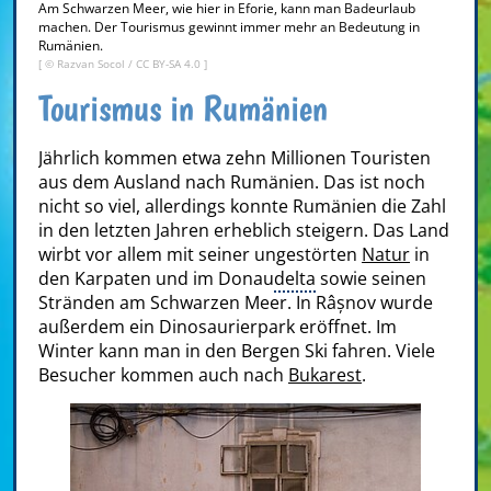
Am Schwarzen Meer, wie hier in Eforie, kann man Badeurlaub
machen. Der Tourismus gewinnt immer mehr an Bedeutung in
Rumänien.
[ ©
Razvan Socol
/
CC BY-SA 4.0
]
Tourismus in Rumänien
Jährlich kommen etwa zehn Millionen Touristen
aus dem Ausland nach Rumänien. Das ist noch
nicht so viel, allerdings konnte Rumänien die Zahl
in den letzten Jahren erheblich steigern. Das Land
wirbt vor allem mit seiner ungestörten
Natur
in
den Karpaten und im Donau
delta
sowie seinen
Stränden am Schwarzen Meer. In Râșnov wurde
außerdem ein Dinosaurierpark eröffnet. Im
Winter kann man in den Bergen Ski fahren. Viele
Besucher kommen auch nach
Bukarest
.