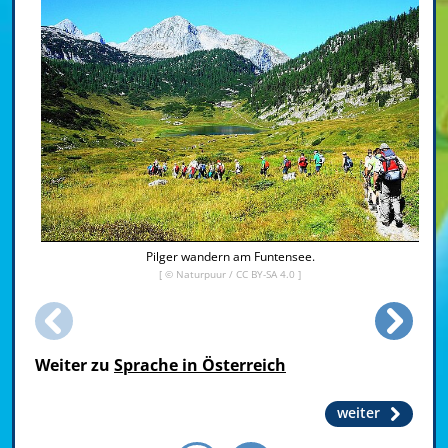
Pilger wandern am Funtensee.
[ ©
Naturpuur
/
CC BY-SA 4.0
]
Weiter zu
Sprache in Österreich
weiter