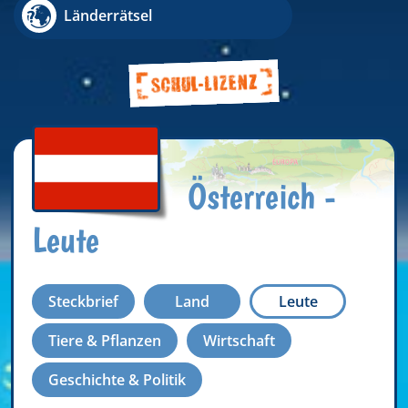
Länderrätsel
Österreich -
Leute
Steckbrief
Land
Leute
Tiere & Pflanzen
Wirtschaft
Geschichte & Politik