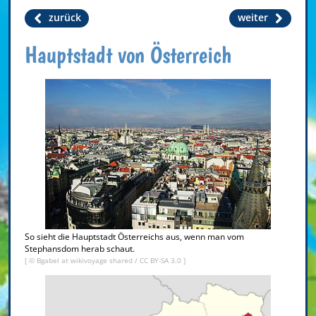
zurück
weiter
Hauptstadt von Österreich
So sieht die Hauptstadt Österreichs aus, wenn man vom
Stephansdom herab schaut.
[ © Bgabel at wikivoyage shared /
CC BY-SA 3.0
]