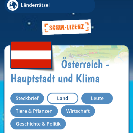
Länderrätsel
Österreich -
Hauptstadt und Klima
Steckbrief
Land
Leute
Tiere & Pflanzen
Wirtschaft
Geschichte & Politik