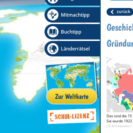
zurück
Mitmachtipp
Geschic
Buchtipp
Gründun
Länderrätsel
Zur Weltkarte
Das sind die 15
Sie wurde 1922 
[ ©
Aris Katsaris
/