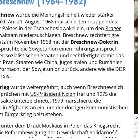
 Breschnew (1964-1982)
chnew
wurde die Meinungsfreiheit wieder stärker
kt. Am 21. August 1968 marschierten Truppen des
 Paktes
in der Tschechoslowakei ein, um den
Prager
altsam niederzuschlagen. Breschnew rechtfertigte
satz im November 1968 mit der
Breschnew-Doktrin
.
spruchte die Sowjetunion einen Führungsanspruch
er sozialistischen Staaten und rechtfertigte damit das
in Prag. Staaten wie China, Jugoslawien und Rumänien
Vormacht der Sowjetunion zurück, andere wie die DDR
 sie.
rieg
wurde weitergeführt, auch wenn Breschnew sich
sprächen mit
US-Präsident Nixon
traf und 1975 die
ssakte
unterzeichnete. 1979 marschierte die
n in
Afghanistan
ein, um der dortigen kommunistischen
m Bürgerkrieg beizustehen.
L
C
 unter dem Druck Moskaus in Polen das Kriegsrecht
[ 
Die Reformbewegung der Gewerkschaft Solidarność
Ma
0