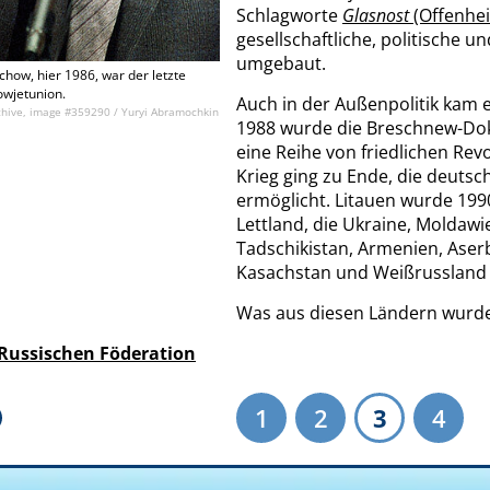
Schlagworte
Glasnost
(Offenhei
gesellschaftliche, politische u
umgebaut.
chow, hier 1986, war der letzte
owjetunion.
Auch in der Außenpolitik kam 
rchive, image #359290 / Yuryi Abramochkin
1988 wurde die Breschnew-Dok
eine Reihe von friedlichen Rev
Krieg ging zu Ende, die deuts
ermöglicht. Litauen wurde 1990
Lettland, die Ukraine, Moldawie
Tadschikistan, Armenien, Aser
Kasachstan und Weißrussland 
Was aus diesen Ländern wurde
 Russischen Föderation
1
2
3
4