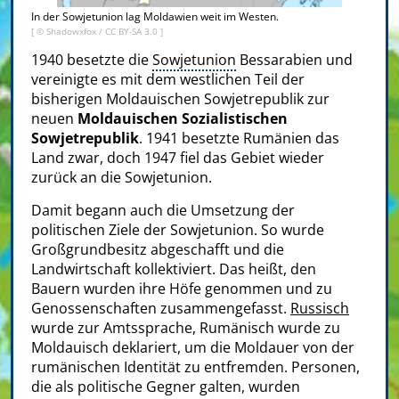
In der Sowjetunion lag Moldawien weit im Westen.
[ ©
Shadowxfox
/
CC BY-SA 3.0
]
1940 besetzte die
Sowjetunion
Bessarabien und
vereinigte es mit dem westlichen Teil der
bisherigen Moldauischen Sowjetrepublik zur
neuen
Moldauischen Sozialistischen
Sowjetrepublik
. 1941 besetzte Rumänien das
Land zwar, doch 1947 fiel das Gebiet wieder
zurück an die Sowjetunion.
Damit begann auch die Umsetzung der
politischen Ziele der Sowjetunion. So wurde
Großgrundbesitz abgeschafft und die
Landwirtschaft kollektiviert. Das heißt, den
Bauern wurden ihre Höfe genommen und zu
Genossenschaften zusammengefasst.
Russisch
wurde zur Amtssprache, Rumänisch wurde zu
Moldauisch deklariert, um die Moldauer von der
rumänischen Identität zu entfremden. Personen,
die als politische Gegner galten, wurden