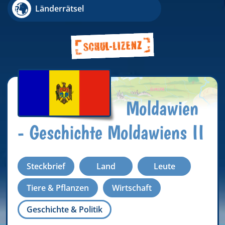
Länderrätsel
Moldawien
- Geschichte Moldawiens II
Steckbrief
Land
Leute
Tiere & Pflanzen
Wirtschaft
Geschichte & Politik