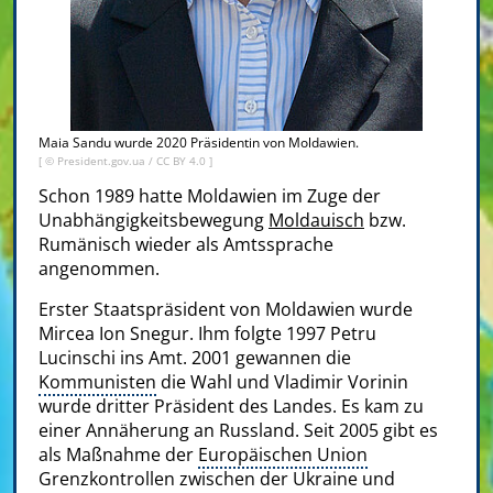
Maia Sandu wurde 2020 Präsidentin von Moldawien.
[ ©
President.gov.ua
/
CC BY 4.0
]
Schon 1989 hatte Moldawien im Zuge der
Unabhängigkeitsbewegung
Moldauisch
bzw.
Rumänisch wieder als Amtssprache
angenommen.
Erster Staatspräsident von Moldawien wurde
Mircea Ion Snegur. Ihm folgte 1997 Petru
Lucinschi ins Amt. 2001 gewannen die
Kommunisten
die Wahl und Vladimir Vorinin
wurde dritter Präsident des Landes. Es kam zu
einer Annäherung an Russland. Seit 2005 gibt es
als Maßnahme der
Europäischen Union
Grenzkontrollen zwischen der Ukraine und