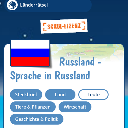
Länderrätsel
Russland -
Sprache in Russland
Steckbrief
Land
Leute
Tiere & Pflanzen
Wirtschaft
Geschichte & Politik