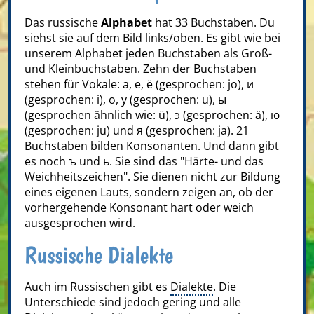
Das russische
Alphabet
hat 33 Buchstaben. Du
siehst sie auf dem Bild links/oben. Es gibt wie bei
unserem Alphabet jeden Buchstaben als Groß-
und Kleinbuchstaben. Zehn der Buchstaben
stehen für Vokale: а, е, ё (gesprochen: jo), и
(gesprochen: i), о, у (gesprochen: u), ы
(gesprochen ähnlich wie: ü), э (gesprochen: ä), ю
(gesprochen: ju) und я (gesprochen: ja). 21
Buchstaben bilden Konsonanten. Und dann gibt
es noch ъ und ь. Sie sind das "Härte- und das
Weichheitszeichen". Sie dienen nicht zur Bildung
eines eigenen Lauts, sondern zeigen an, ob der
vorhergehende Konsonant hart oder weich
ausgesprochen wird.
Russische Dialekte
Auch im Russischen gibt es
Dialekte
. Die
Unterschiede sind jedoch gering und alle