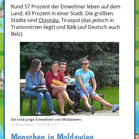
Rund 57 Prozent der Einwohner leben auf dem
Land, 43 Prozent in einer Stadt. Die größten
Städte sind
Chișinău
, Tiraspol (das jedoch in
Transnistrien liegt) und Bălṭi (auf Deutsch auch
Belz).
Sie sind junge Einwohner von Moldawien.
[ ©
Radu Chibzii
/
CC BY-SA 2.0
]
Menschen in Moldawien