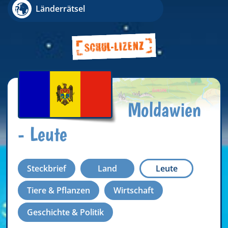
Länderrätsel
Moldawien
- Leute
Steckbrief
Land
Leute
Tiere & Pflanzen
Wirtschaft
Geschichte & Politik