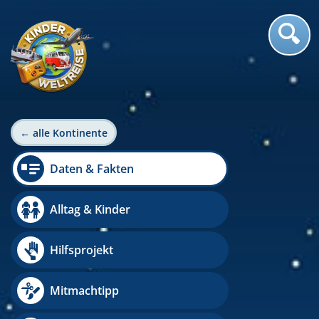
← alle Kontinente
Daten & Fakten
Alltag & Kinder
Hilfsprojekt
Mitmachtipp