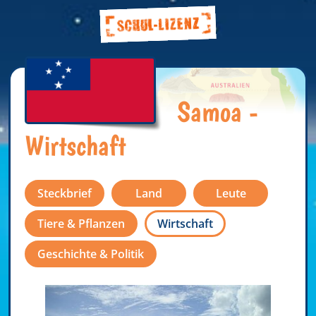
Samoa -
Wirtschaft
Steckbrief
Land
Leute
Tiere & Pflanzen
Wirtschaft
Geschichte & Politik