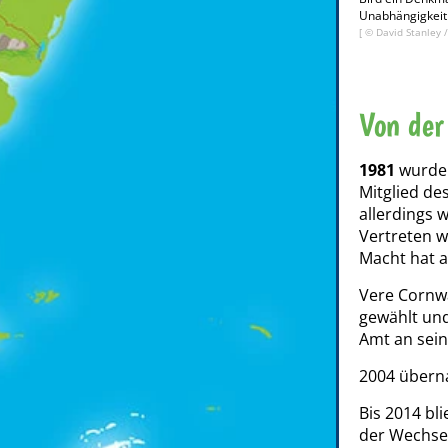
Unabhängigkeit 
[ ©
David Stanley
Von der
1981
wurde 
Mitglied de
allerdings 
Vertreten w
Macht hat a
Vere Cornwa
gewählt und
Amt an sei
2004 über
Bis 2014 bl
der Wechsel