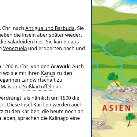
. Chr. nach
Antigua und Barbuda
. Sie
eßen die Inseln aber später wieder.
die Saladoiden hier. Sie kamen aus
en
Venezuela
und eroberten nach und
 1200 n. Chr. von den
Arawak
. Auch
n wo sie mit ihren
Kanus
zu den
begannen Landwirtschaft zu
, Mais und
Süßkartoffeln
an.
erdrängt, als nämlich um 1500 die
n. Diese Insel-Kariben werden auch
z zu den Kariben, die heute noch an
leben, sprachen die Kalinago eine