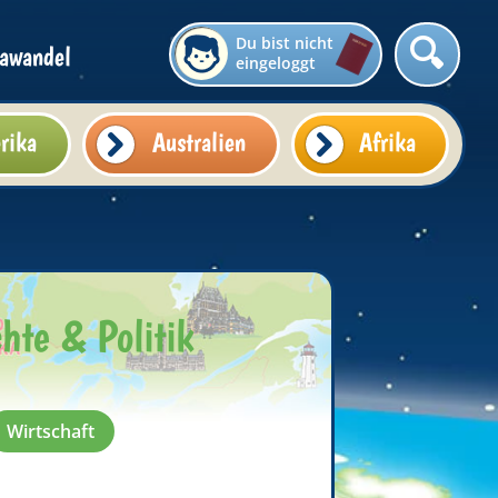
Du bist nicht
awandel
eingeloggt
rika
Australien
Afrika
te & Politik
Wirtschaft