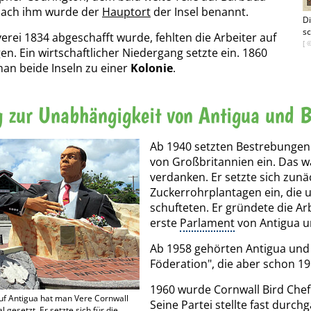
Nach ihm wurde der
Hauptort
der Insel benannt.
Di
s
verei 1834 abgeschafft wurde, fehlten die Arbeiter auf
[ 
en. Ein wirtschaftlicher Niedergang setzte ein. 1860
man beide Inseln zu einer
Kolonie
.
 zur Unabhängigkeit von Antigua und 
Ab 1940 setzten Bestrebungen 
von Großbritannien ein. Das w
verdanken. Er setzte sich zunäc
Zuckerrohrplantagen ein, die
schufteten. Er gründete die Ar
erste
Parlament
von Antigua u
Ab 1958 gehörten Antigua und
Föderation", die aber schon 196
1960 wurde Cornwall Bird Chef
 auf Antigua hat man Vere Cornwall
Seine Partei stellte fast durc
 gesetzt. Er setzte sich für die