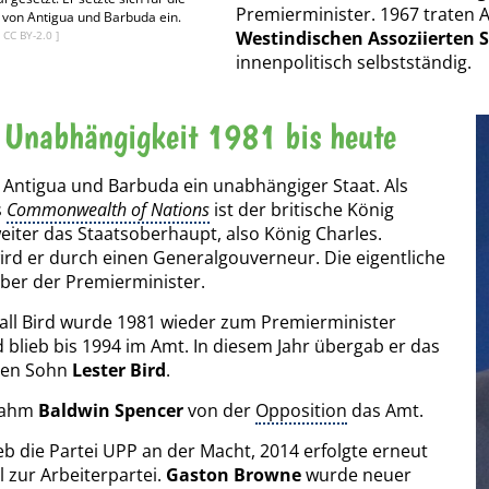
Premierminister. 1967 traten
von Antigua und Barbuda ein.
Westindischen Assoziierten 
/
CC BY-2.0
]
innenpolitisch selbstständig.
 Unabhängigkeit 1981 bis heute
Antigua und Barbuda ein unabhängiger Staat. Als
s
Commonwealth of Nations
ist der britische König
weiter das Staatsoberhaupt, also König Charles.
ird er durch einen Generalgouverneur. Die eigentliche
ber der Premierminister.
ll Bird wurde 1981 wieder zum Premierminister
 blieb bis 1994 im Amt. In diesem Jahr übergab er das
nen Sohn
Lester Bird
.
nahm
Baldwin Spencer
von der
Opposition
das Amt.
ieb die Partei UPP an der Macht, 2014 erfolgte erneut
 zur Arbeiterpartei.
Gaston Browne
wurde neuer