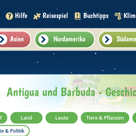
Hilfe
Reisespiel
Buchtipps
Klim
Asien
Nordamerika
Südame
Antigua und Barbuda - Geschich
f
Land
Leute
Tiere & Pflanzen
e & Politik