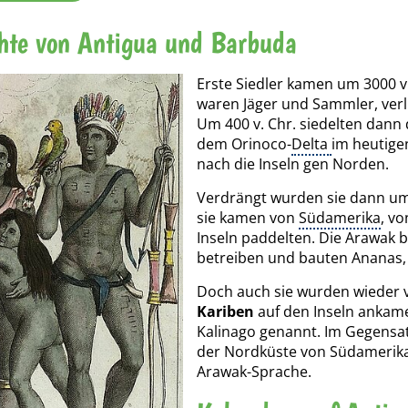
hte von Antigua und Barbuda
Erste Siedler kamen um 3000 v
waren Jäger und Sammler, verli
Um 400 v. Chr. siedelten dann 
dem Orinoco-
Delta
im heutig
nach die Inseln gen Norden.
Verdrängt wurden sie dann um
sie kamen von
Südamerika
, vo
Inseln paddelten. Die Arawak 
betreiben und bauten Ananas
Doch auch sie wurden wieder v
Kariben
auf den Inseln ankame
Kalinago genannt. Im Gegensat
der Nordküste von Südamerika 
Arawak-Sprache.