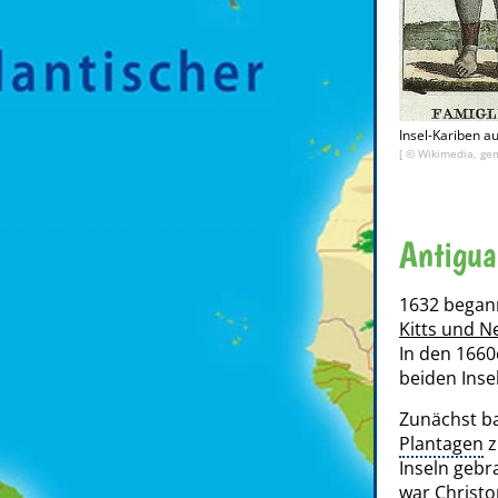
Insel-Kariben a
[ © Wikimedia, gem
Antigua
1632 begann
Kitts und N
In den 1660
beiden Inse
Zunächst b
Plantagen
z
Inseln gebr
war Christo