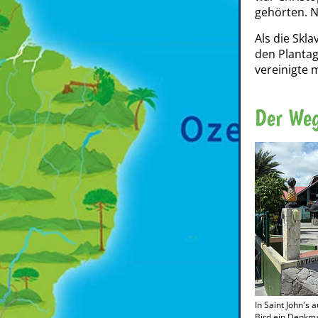
gehörten. 
Als die Skla
den Plantag
vereinigte 
Der Weg
In Saint John's
Bird ein Denkmal