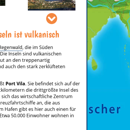
Iririki, Vanuatu.jpg, Phillip Capper
CC B
eln ist vulkanisch
Regenwald
, die im Süden
 Die Inseln sind vulkanischen
ut an den treppenartig
d auch den stark zerklüfteten
ißt
Port Vila
. Sie befindet sich auf der
tkilometern die drittgrößte Insel des
et sich das wirtschaftliche Zentrum
reuzfahrtschiffe an, die aus
Hafen gibt es hier auch einen für
 Etwa 50.000 Einwohner wohnen in