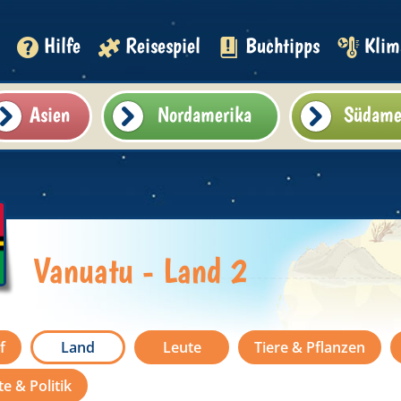
Hilfe
Reisespiel
Buchtipps
Klim
Asien
Nordamerika
Südame
Vanuatu - Land 2
f
Land
Leute
Tiere & Pflanzen
e & Politik