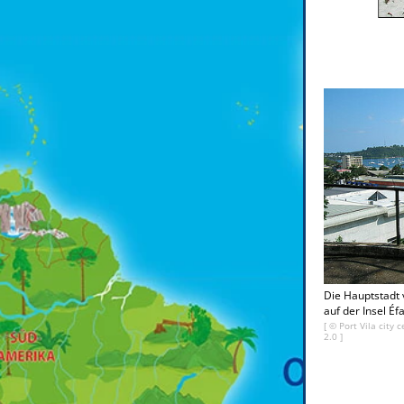
Die Hauptstadt v
auf der Insel Éfa
[ ©
Port Vila city 
2.0
]