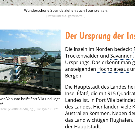
Wunderschöne Strände ziehen auch Touristen an.
[ © wikimedia, gemeinfrei ]
Der Ursprung der Ins
Die Inseln im Norden bedeckt
Trockenwälder und
Savannen
.
Ursprungs. Das erkennt man g
ansteigenden
Hochplateaus
un
Bergen.
Die Hauptstadt des Landes he
Insel Éfaté, die mit 915 Quadra
on Vanuato heißt Port Vila und liegt
Landes ist. In Port Vila befind
té.
des Landes. Hier landen viele K
centre (7988884658).jpg, Julie Lyn
/
CC BY
Australien kommen. Neben dem 
das Land wichtigen Flughafen.
der Hauptstadt.