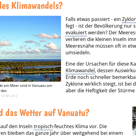
des Klimawandels?
Falls etwas passiert - ein
Zyklo
fegt - ist der Bevölkerung nur 
evakuiert
werden? Der Meeressp
verlieren die kleinen Inseln 
Meeresnähe müssen oft in etw
umsiedeln.
Eine der Ursachen für diese K
Klimawandel
, dessen Auswirku
Erde noch schneller bemerkbar
Zyklone wirklich steigt, ist be
kt am Meer sind in Vanuatu am
aber die Heftigkeit der Stürme 
rdet.
/
CC BY 2.0
]
d das Wetter auf Vanuatu?
 auf den Inseln
tropisch
-feuchtes Klima vor. Die
en bleiben das ganze Jahr über weitgehend bei einem