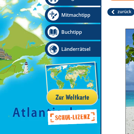
zurück
Mitmachtipp
Buchtipp
Länderrätsel
Zur Weltkarte