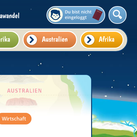
Du bist nicht
awandel
eingeloggt
rika
Australien
Afrika
Wirtschaft