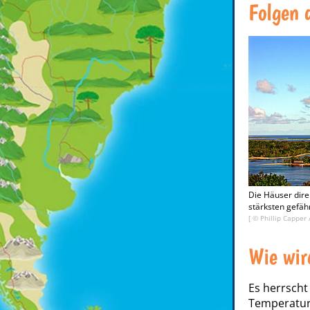
Folgen 
Die Häuser dire
stärksten gefäh
[ ©
Phillip Capper
Wie wir
Es herrscht
Temperatur