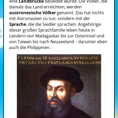
eine
Landbrücke
besiedelt wurde. Die Völker, die
damals das Land erreichten, werden
austronesische Völker
genannt. Das hat nichts
mit Astronauten zu tun, sondern mit der
Sprache
, die die Siedler sprachen. Angehörige
dieser großen
Sprachfamilie
leben heute in
Ländern von
Madagaskar
bis zur
Osterinsel
und
von
Taiwan
bis nach
Neuseeland
– darunter eben
auch die
Philippinen
.