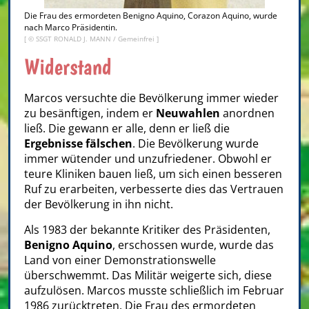
Die Frau des ermordeten Benigno Aquino, Corazon Aquino, wurde
nach Marco Präsidentin.
[ © SSGT RONALD J. MANN / Gemeinfrei ]
Widerstand
Marcos versuchte die Bevölkerung immer wieder
zu besänftigen, indem er
Neuwahlen
anordnen
ließ. Die gewann er alle, denn er ließ die
Ergebnisse fälschen
. Die Bevölkerung wurde
immer wütender und unzufriedener. Obwohl er
teure Kliniken bauen ließ, um sich einen besseren
Ruf zu erarbeiten, verbesserte dies das Vertrauen
der Bevölkerung in ihn nicht.
Als 1983 der bekannte Kritiker des Präsidenten,
Benigno Aquino
, erschossen wurde, wurde das
Land von einer Demonstrationswelle
überschwemmt. Das Militär weigerte sich, diese
aufzulösen. Marcos musste schließlich im Februar
1986 zurücktreten. Die Frau des ermordeten