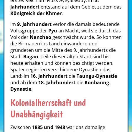
erstes Reich am Fluss Ayeyarwady. Im
3.
Jahrhundert
entstand auf dem Gebiet zudem das
Königreich der Khmer
.
Im
9. Jahrhundert
verlor die damals bedeutende
Volksgruppe der
Pyu
an Macht, weil sie durch das
Volk der
Nanzhao
geschwächt wurde. So konnten
die Birmanen ins Land einwandern und
gründeten um die Mitte des 9. Jahrhunderts die
Stadt
Bagan
. Teile dieser alten Stadt sind bis
heute erhalten und können besichtigt werden.
Später regierten verschiedene Dynastien das
Land: Im
16. Jahrhundert
die
Taungu-Dynastie
und ab dem
18. Jahrhundert
die
Konbaung-
Dynastie
.
Kolonialherrschaft und
Unabhängigkeit
Zwischen
1885 und 1948
war das damalige