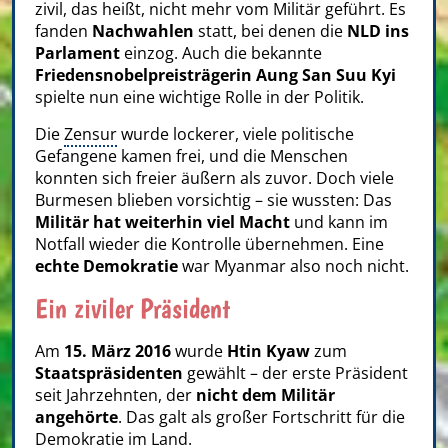
zivil, das heißt, nicht mehr vom Militär geführt. Es
fanden
Nachwahlen
statt, bei denen die
NLD ins
Parlament
einzog. Auch die bekannte
Friedensnobelpreisträgerin Aung San Suu Kyi
spielte nun eine wichtige Rolle in der Politik.
Die
Zensur
wurde lockerer, viele politische
Gefangene kamen frei, und die Menschen
konnten sich freier äußern als zuvor. Doch viele
Burmesen blieben vorsichtig – sie wussten: Das
Militär hat weiterhin viel Macht
und kann im
Notfall wieder die Kontrolle übernehmen. Eine
echte Demokratie
war Myanmar also noch nicht.
Ein ziviler Präsident
Am
15. März 2016
wurde
Htin Kyaw
zum
Staatspräsidenten
gewählt – der erste Präsident
seit Jahrzehnten, der
nicht dem Militär
angehörte
. Das galt als großer Fortschritt für die
Demokratie im Land.