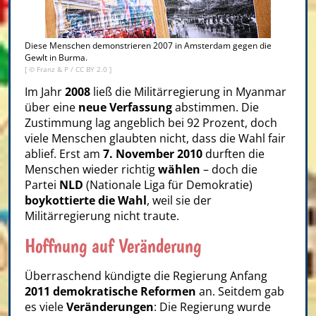
Diese Menschen demonstrieren 2007 in Amsterdam gegen die
Gewlt in Burma.
[ ©
Franz & P
/
CC BY 2.0
]
Im Jahr
2008
ließ die Militärregierung in Myanmar
über eine
neue Verfassung
abstimmen. Die
Zustimmung lag angeblich bei 92 Prozent, doch
viele Menschen glaubten nicht, dass die Wahl fair
ablief. Erst am
7. November 2010
durften die
Menschen wieder richtig
wählen
– doch die
Partei
NLD
(Nationale Liga für Demokratie)
boykottierte die Wahl
, weil sie der
Militärregierung nicht traute.
Hoffnung auf Veränderung
Überraschend kündigte die Regierung Anfang
2011
demokratische Reformen
an. Seitdem gab
es viele
Veränderungen
: Die Regierung wurde