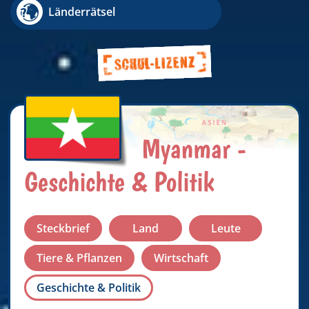
Länderrätsel
Myanmar -
Geschichte & Politik
Steckbrief
Land
Leute
Tiere & Pflanzen
Wirtschaft
Geschichte & Politik