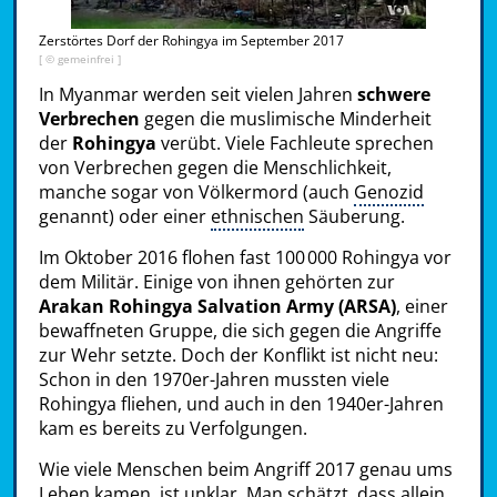
Zerstörtes Dorf der Rohingya im September 2017
[ © gemeinfrei ]
In Myanmar werden seit vielen Jahren
schwere
Verbrechen
gegen die muslimische Minderheit
der
Rohingya
verübt. Viele Fachleute sprechen
von Verbrechen gegen die Menschlichkeit,
manche sogar von Völkermord (auch
Genozid
genannt) oder einer
ethnischen
Säuberung.
Im Oktober 2016 flohen fast 100 000 Rohingya vor
dem Militär. Einige von ihnen gehörten zur
Arakan Rohingya Salvation Army (ARSA)
, einer
bewaffneten Gruppe, die sich gegen die Angriffe
zur Wehr setzte. Doch der Konflikt ist nicht neu:
Schon in den 1970er-Jahren mussten viele
Rohingya fliehen, und auch in den 1940er-Jahren
kam es bereits zu Verfolgungen.
Wie viele Menschen beim Angriff 2017 genau ums
Leben kamen, ist unklar. Man schätzt, dass allein