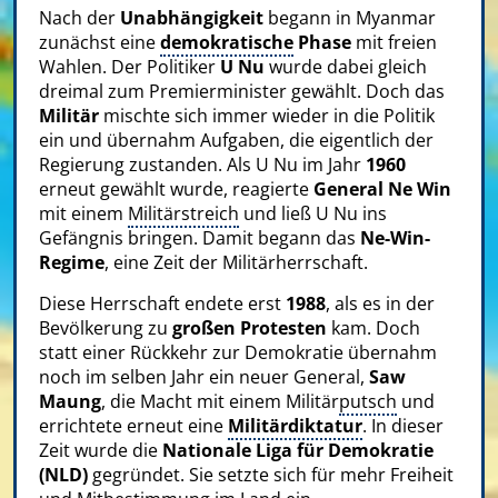
Nach der
Unabhängigkeit
begann in Myanmar
zunächst eine
demokratische
Phase
mit freien
Wahlen. Der Politiker
U Nu
wurde dabei gleich
dreimal zum Premierminister gewählt. Doch das
Militär
mischte sich immer wieder in die Politik
ein und übernahm Aufgaben, die eigentlich der
Regierung zustanden. Als U Nu im Jahr
1960
erneut gewählt wurde, reagierte
General Ne Win
mit einem
Militärstreich
und ließ U Nu ins
Gefängnis bringen. Damit begann das
Ne-Win-
Regime
, eine Zeit der Militärherrschaft.
Diese Herrschaft endete erst
1988
, als es in der
Bevölkerung zu
großen Protesten
kam. Doch
statt einer Rückkehr zur Demokratie übernahm
noch im selben Jahr ein neuer General,
Saw
Maung
, die Macht mit einem Militär
putsch
und
errichtete erneut eine
Militärdiktatur
. In dieser
Zeit wurde die
Nationale Liga für Demokratie
(NLD)
gegründet. Sie setzte sich für mehr Freiheit