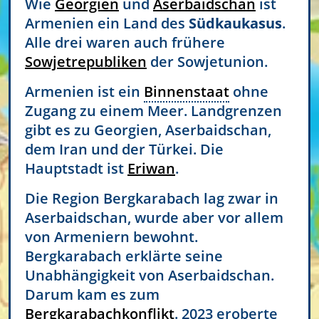
Wie
Georgien
und
Aserbaidschan
ist
Armenien ein Land des
Südkaukasus
.
Alle drei waren auch frühere
Sowjetrepubliken
der Sowjetunion.
Armenien ist ein
Binnenstaat
ohne
Zugang zu einem Meer. Landgrenzen
gibt es zu Georgien, Aserbaidschan,
dem Iran und der Türkei. Die
Hauptstadt ist
Eriwan
.
Die Region Bergkarabach lag zwar in
Aserbaidschan, wurde aber vor allem
von Armeniern bewohnt.
Bergkarabach erklärte seine
Unabhängigkeit von Aserbaidschan.
Darum kam es zum
Bergkarabachkonflikt
. 2023 eroberte