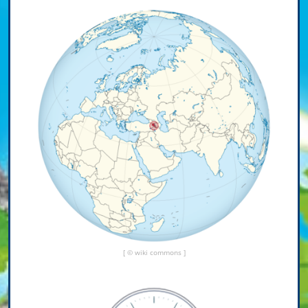
[ © wiki commons ]