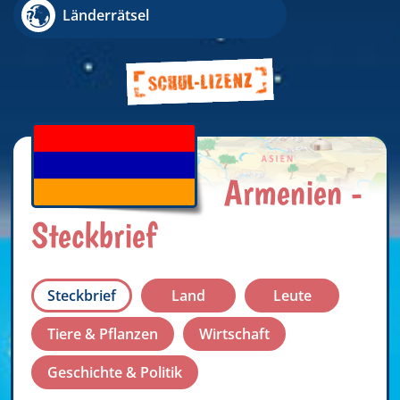
Länderrätsel
Armenien -
Steckbrief
Steckbrief
Land
Leute
Tiere & Pflanzen
Wirtschaft
Geschichte & Politik