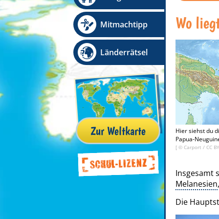
Wo lieg
Mitmachtipp
Länderrätsel
Zur Weltkarte
Hier siehst du d
Papua-Neuguinea
[ ©
Carport
/
CC BY
Insgesamt s
Melanesien
Die Haupts