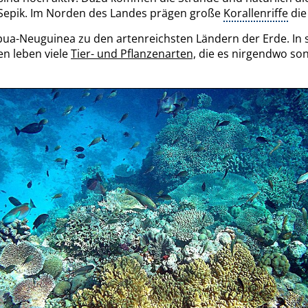
 Sepik. Im Norden des Landes prägen große
Korallenriffe
die
pua-Neuguinea zu den artenreichsten Ländern der Erde. In
en leben viele
Tier- und Pflanzenarten,
die es nirgendwo sons