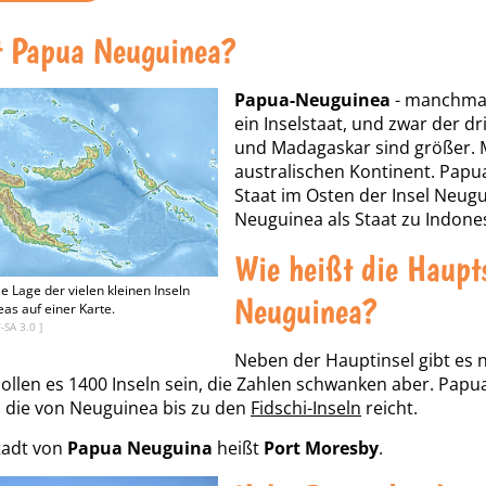
t Papua Neuguinea?
Papua-Neuguinea
- manchmal
ein Inselstaat, und zwar der d
und Madagaskar sind größer. M
australischen Kontinent. Papua
Staat im Osten der Insel Neug
Neuguinea als Staat zu Indone
Wie heißt die Haupt
ie Lage der vielen kleinen Inseln
Neuguinea?
s auf einer Karte.
-SA 3.0
]
Neben der Hauptinsel gibt es n
ollen es 1400 Inseln sein, die Zahlen schwanken aber. Papu
, die von Neuguinea bis zu den
Fidschi-Inseln
reicht.
tadt von
Papua Neuguina
heißt
Port Moresby
.