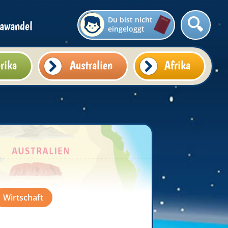
Du bist nicht
awandel
eingeloggt
rika
Australien
Afrika
Wirtschaft