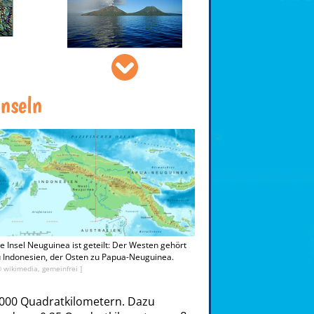
Mount Bosavi-12Oct2008.jpg, panvorax
C
Inseln
e Insel Neuguinea ist geteilt: Der Westen gehört
 Indonesien, der Osten zu Papua-Neuguinea.
© wikimedia, gemeinfrei ]
000 Quadratkilometern. Dazu