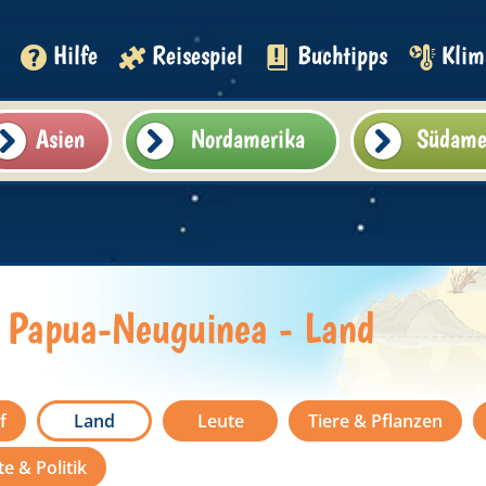
Hilfe
Reisespiel
Buchtipps
Klim
Asien
Nordamerika
Südame
Papua-Neuguinea - Land
f
Land
Leute
Tiere & Pflanzen
e & Politik