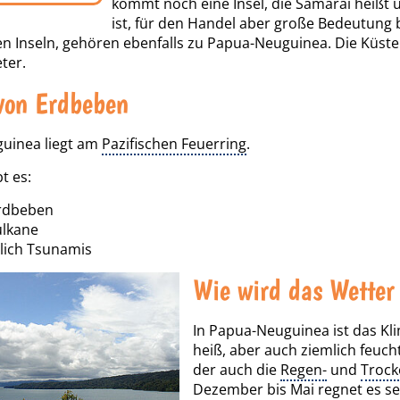
kommt noch eine Insel, die Samarai heißt 
ist, für den Handel aber große Bedeutung b
nen Inseln, gehören ebenfalls zu Papua-Neuguinea. Die Küst
ter.
von Erdbeben
uinea liegt am
Pazifischen Feuerring
.
t es:
Erdbeben
ulkane
lich Tsunamis
Wie wird das Wetter
In Papua-Neuguinea ist das Kl
heiß, aber auch ziemlich feuch
der auch die
Regen-
und
Trock
Dezember bis Mai regnet es seh