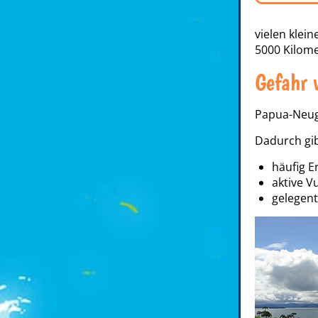
vielen klei
5000 Kilome
Gefahr 
Papua-Neug
Dadurch gib
häufig 
aktive V
gelegent