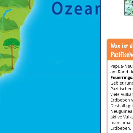
Was ist d
Pazifisch
Papua-Neug
am Rand d
Feuerrings
Gebiet ru
Pazifische
viele Vulk
Erdbeben 
Deshalb gib
Neuguinea 
aktive Vul
manchmal 
Erdbeben.