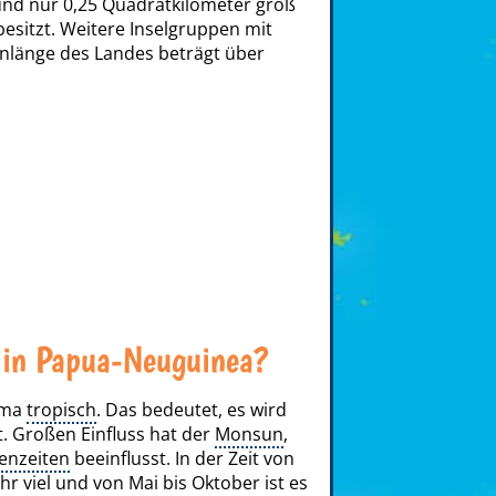
und nur 0,25 Quadratkilometer groß
esitzt. Weitere Inselgruppen mit
enlänge des Landes beträgt über
 in Papua-Neuguinea?
ima
tropisch
. Das bedeutet, es wird
t. Großen Einfluss hat der
Monsun
,
enzeiten
beeinflusst. In der Zeit von
r viel und von Mai bis Oktober ist es