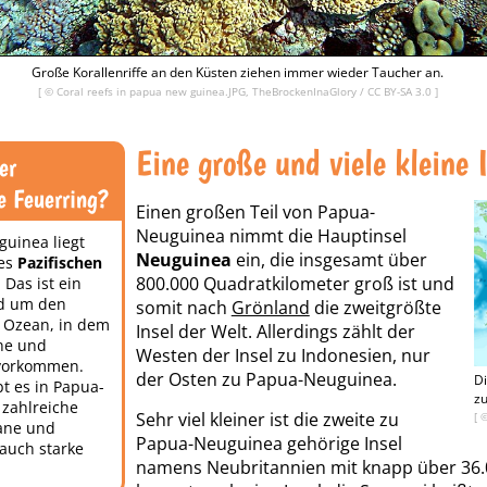
Große Korallenriffe an den Küsten ziehen immer wieder Taucher an.
[ ©
Coral reefs in papua new guinea.JPG, TheBrockenInaGlory
/
CC BY-SA 3.0
]
Eine große und viele kleine 
er
e Feuerring?
Einen großen Teil von Papua-
Neuguinea nimmt die Hauptinsel
uinea liegt
Neuguinea
ein, die insgesamt über
es
Pazifischen
800.000 Quadratkilometer groß ist und
. Das ist ein
nd um den
somit nach
Grönland
die zweitgrößte
n Ozean, in dem
Insel der Welt. Allerdings zählt der
ane und
Westen der Insel zu Indonesien, nur
vorkommen.
der Osten zu Papua-Neuguinea.
Di
t es in Papua-
zu
zahlreiche
Sehr viel kleiner ist die zweite zu
[ 
kane und
Papua-Neuguinea gehörige Insel
auch starke
namens Neubritannien mit knapp über 36.