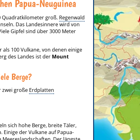
ehen Papua-Neuguinea
0 Quadratkilometer groß.
Regenwald
Inseln. Das Landesinnere wird von
ele Gipfel sind über 3000 Meter
als 100 Vulkane, von denen einige
erg des Landes ist der
Mount
iele Berge?
er zwei große
Erdplatten
ln sich hohe Berge, breite Täler,
. Einige der Vulkane auf Papua-
e Meereslandschaften. Der längste