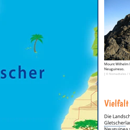
Mount Wilhelm 
Neuguineas.
[ ©
Nomadtales
/
Vielfal
Die Landsch
Gletscher
la
Neuguinea s