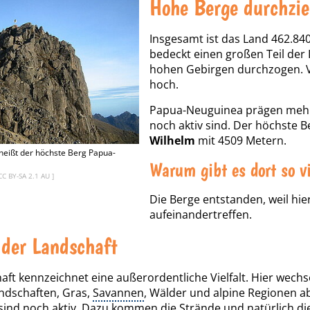
Hohe Berge durchzi
Insgesamt ist das Land 462.84
bedeckt einen großen Teil der 
hohen Gebirgen durchzogen. Vi
hoch.
Papua-Neuguinea prägen mehr 
noch aktiv sind. Der höchste B
Wilhelm
mit 4509 Metern.
heißt der höchste Berg Papua-
Warum gibt es dort so v
CC BY-SA 2.1 AU
]
Die Berge entstanden, weil hi
aufeinandertreffen.
t der Landschaft
aft kennzeichnet eine außerordentliche Vielfalt. Hier wechse
ndschaften, Gras,
Savannen
, Wälder und alpine Regionen ab
ind noch aktiv. Dazu kommen die Strände und natürlich di