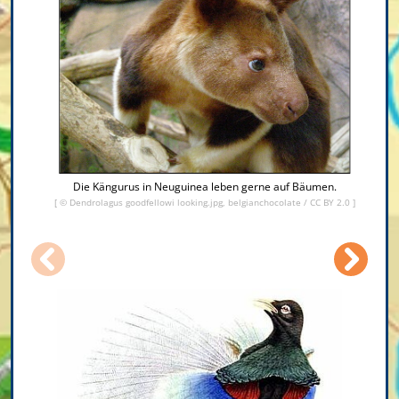
Die Kängurus in Neuguinea leben gerne auf Bäumen.
[ ©
Dendrolagus goodfellowi looking.jpg, belgianchocolate
/
CC BY 2.0
]