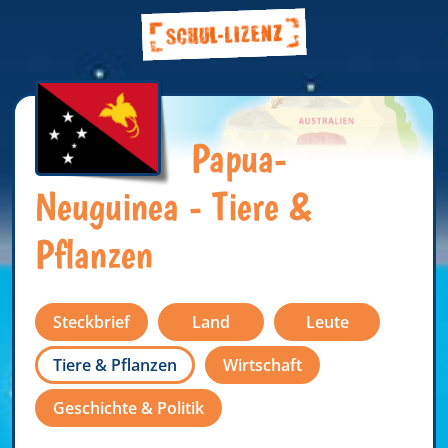
Papua-
Neuguinea - Tiere &
Pflanzen
Steckbrief
Land
Leute
Tiere & Pflanzen
Wirtschaft
Geschichte & Politik