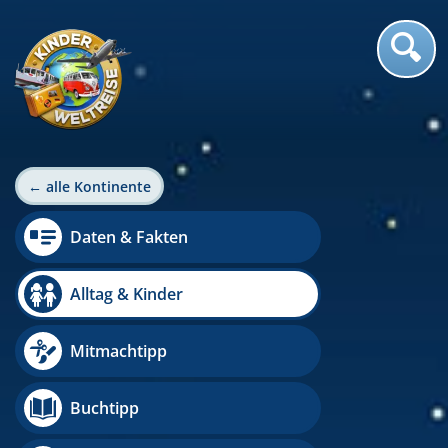
← alle Kontinente
Daten & Fakten
Alltag & Kinder
Mitmachtipp
Buchtipp