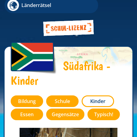
Länderrätsel
Südafrika -
Kinder
Bildung
Schule
Kinder
Essen
Gegensätze
Typisch!