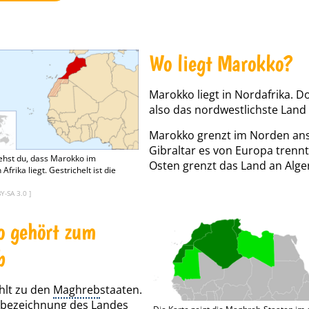
Wo liegt Marokko?
Marokko liegt in Nordafrika. Dor
also das nordwestlichste Land i
Marokko grenzt im Norden ans
Gibraltar es von Europa trennt
iehst du, dass Marokko im
Osten grenzt das Land an Alge
frika liegt. Gestrichelt ist die
BY-SA 3.0
]
 gehört zum
b
hlt zu den
Maghreb
staaten.
nbezeichnung des Landes