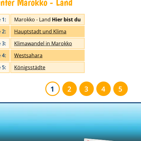
unter Marokko - Land
 1:
Marokko - Land
Hier bist du
 2:
Hauptstadt und Klima
 3:
Klimawandel in Marokko
 4:
Westsahara
 5:
Königsstädte
1
2
3
4
5