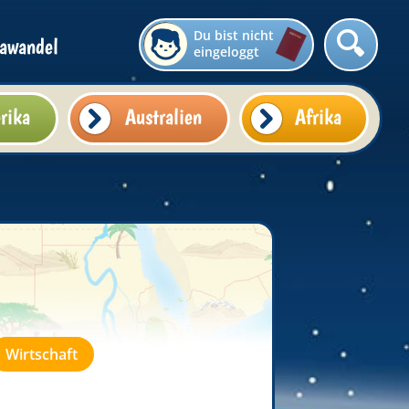
Du bist nicht
awandel
eingeloggt
rika
Australien
Afrika
Wirtschaft