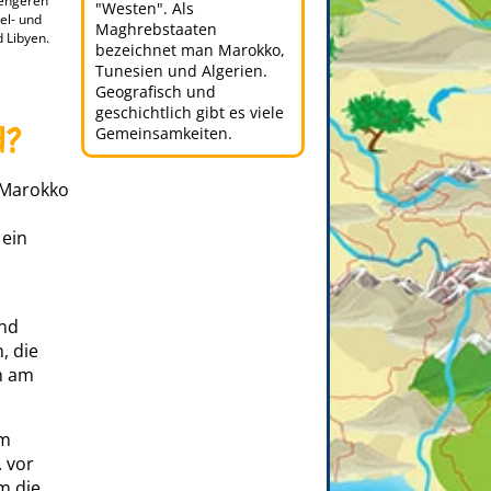
 engeren
"Westen". Als
el- und
Maghrebstaaten
d Libyen.
bezeichnet man Marokko,
Tunesien und Algerien.
Geografisch und
geschichtlich gibt es viele
d?
Gemeinsamkeiten.
! Marokko
 ein
und
, die
h am
im
 vor
m die