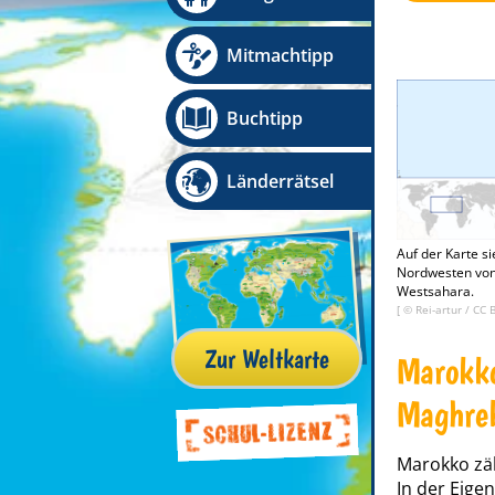
Mitmachtipp
Buchtipp
Länderrätsel
Auf der Karte s
Nordwesten von A
Westsahara.
[ ©
Rei-artur
/
CC 
Zur Weltkarte
Marokko
Maghre
Marokko zä
In der Eige