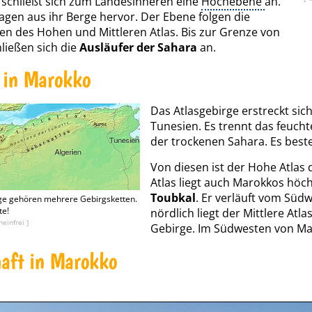
hr schließt sich zum Landesinneren eine
Hochebene
an.
ragen aus ihr Berge hervor. Der Ebene folgen die
en des Hohen und Mittleren Atlas. Bis zur Grenze von
hließen sich die
Ausläufer der Sahara
an.
 in Marokko
Das Atlasgebirge erstreckt sic
Tunesien. Es trennt das feuch
der trockenen Sahara. Es best
Von diesen ist der Hohe Atlas
Atlas liegt auch Marokkos höc
Toubkal
. Er verläuft vom Süd
ge gehören mehrere Gebirgsketten.
te!
nördlich liegt der Mittlere Atla
einfrei ]
Gebirge. Im Südwesten von Maro
aft in Marokko