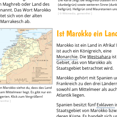
Die Karte zeigt die Maghreb-Staaten im
ch Maghreb oder Land des
(dunkelgrün) sowie weiteren Sinne (dunk
hellgrün). Hellgrün sind Mauretanien un
nannt. Das Wort Marokko
[ © Wikimedia, gemeinfrei ]
tet sich von der alten
 Marrakesch ab.
Ist Marokko ein Lan
Marokko ist ein Land in Afrika
ist auch ein Königreich, eine
Monarchie
. Die
Westsahara
ist
Gebiet, das von Marokko als
Staatsgebiet betrachtet wird.
Marokko gehört mit Spanien 
Frankreich zu den drei Ländern
on Marokko siehst du, dass das Land
sowohl am Mittelmeer als auc
am Mittelmeer liegt. Es gibt nur ein
Atlantik liegen.
gerien. Klick zum Vergrößern!
einfrei ]
Spanien besitzt fünf
Exklaven
Staatsgebiet von Marokko bzw.
deren Küste. Es handelt sich u