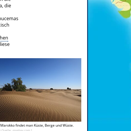
a, die
lhucemas
tisch
chen
diese
 Marokko findet man Küste, Berge und Wüste.
© Quelle: pixabay.com ]