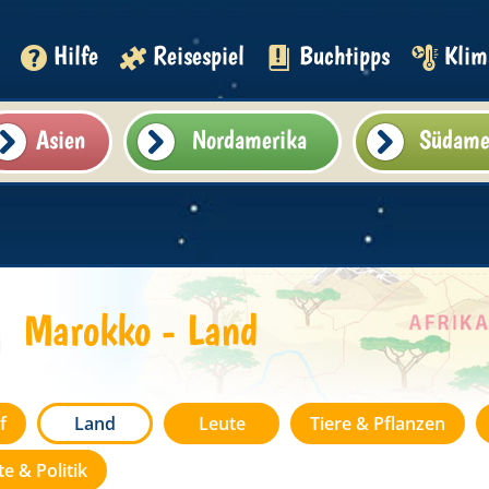
Hilfe
Reisespiel
Buchtipps
Klim
Asien
Nordamerika
Südame
Marokko - Land
f
Land
Leute
Tiere & Pflanzen
e & Politik