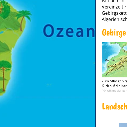
ist flach. I
Vereinzelt 
Gebirgskett
Algerien sc
Gebirge
Zum Atlasgebir
Klick auf die Kar
[ © Wikimedia, gem
Landsch