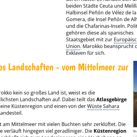
beiden Städte Ceuta und Melill
Halbinsel Peñón de Vélez de la
Gomera, die Insel Peñón de A
und die Chafarinas-Inseln. Poli
gehören diese als spanisches
Staatsgebiet mit zur
Europäis
Union
. Marokko beansprucht 
Exklaven für sich.
s Landschaften - vom Mittelmeer zur
kko kein so großes Land ist, weist es die
lichsten Landschaften auf. Dabei teilt das
Atlasgebirge
 eine Küstenregion und einen von der
Wüste
Sahara
andesteil.
st am Mittelmeer mit vielen Buchten sehr zerklüftet. Die
e verläuft hingegen viel geradliniger. Die
Küstenregion
In
[ 