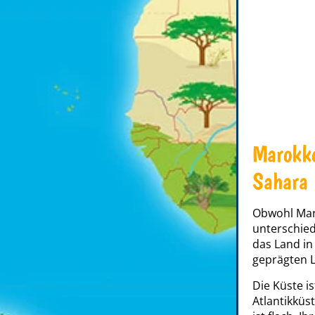
Marokko
Sahara
Obwohl Maro
unterschied
das Land in
geprägten L
Die Küste i
Atlantikküst