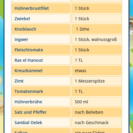
Hühnerbrustfilet
1 Stück
Zwiebel
1 Stück
Knoblauch
1 Zehe
Ingwer
1 Stück, walnussgroß
Fleischtomate
1 Stück
Ras el Hanout
1 TL
Kreuzkümmel
etwas
Zimt
1 Messerspitze
Tomatenmark
1 TL
Hühnerbrühe
500 ml
Salz und Pfeffer
nach Belieben
Sambal Oelek
nach Geschmack
Safran
ein paar Fäden