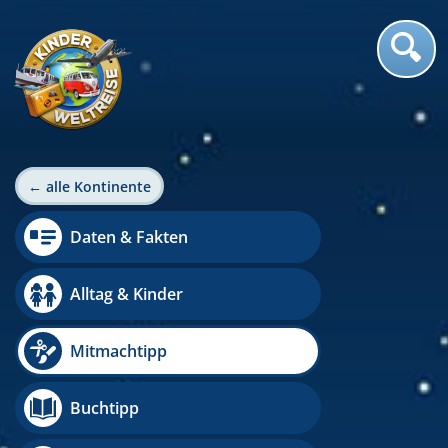
← alle Kontinente
Daten & Fakten
Alltag & Kinder
Mitmachtipp
Buchtipp