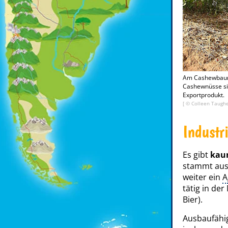
Am Cashewbaum
Cashewnüsse si
Exportprodukt.
[ ©
Colleen Taugh
Industr
Es gibt
kau
stammt aus 
weiter ein
A
tätig in d
Bier).
Ausbaufähi