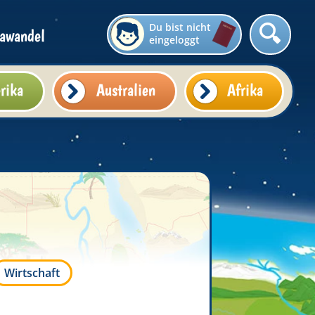
Du bist nicht
awandel
eingeloggt
rika
Australien
Afrika
Wirtschaft