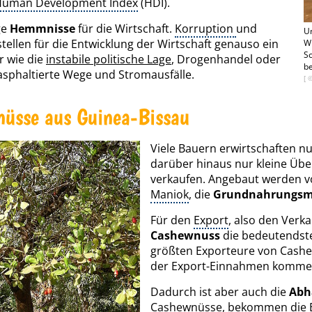
uman Development Index
(HDI).
ge
Hemmnisse
für die Wirtschaft.
Korruption
und
Un
stellen für die Entwicklung der Wirtschaft genauso ein
Wi
S
r wie die
instabile politische Lage
, Drogenhandel oder
be
asphaltierte Wege und Stromausfälle.
[ 
üsse aus Guinea-Bissau
Viele Bauern erwirtschaften n
darüber hinaus nur kleine Übe
verkaufen. Angebaut werden vo
Maniok
, die
Grundnahrungsmi
Für den
Export
, also den Verka
Cashewnuss
die bedeutendste 
größten Exporteure von Cashe
der Export-Einnahmen kommen
Dadurch ist aber auch die
Abh
Cashewnüsse, bekommen die B