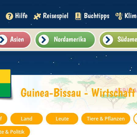
Hilfe
Reisespiel
Buchtipps
Klim
Asien
Nordamerika
Südame
Guinea-Bissau - Wirtschaft
f
Land
Leute
Tiere & Pflanzen
e & Politik