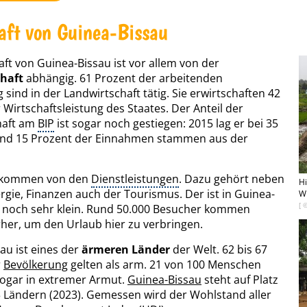
aft von Guinea-Bissau
aft von Guinea-Bissau ist vor allem von der
haft
abhängig. 61 Prozent der arbeitenden
 sind in der Landwirtschaft tätig. Sie erwirtschaften 42
 Wirtschaftsleistung des Staates. Der Anteil der
haft am
BIP
ist sogar noch gestiegen: 2015 lag er bei 35
und 15 Prozent der Einnahmen stammen aus der
 kommen von den
Dienstleistungen
. Dazu gehört neben
Hi
rgie, Finanzen auch der Tourismus. Der ist in Guinea-
Wi
[ 
r noch sehr klein. Rund 50.000 Besucher kommen
erher, um den Urlaub hier zu verbringen.
au ist eines der
ärmeren Länder
der Welt. 62 bis 67
r
Bevölkerung
gelten als arm. 21 von 100 Menschen
sogar in extremer Armut.
Guinea-Bissau
steht auf Platz
 Ländern (2023). Gemessen wird der Wohlstand aller