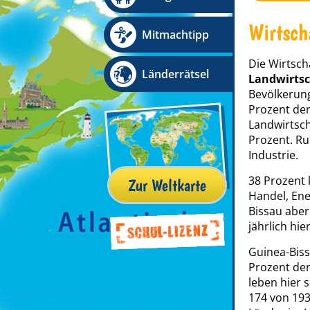
Wirtsch
Mitmachtipp
Die Wirtsch
Länderrätsel
Landwirtsc
Bevölkerung
Prozent der
Landwirtsc
Prozent. R
Industrie.
38 Prozent
Zur Weltkarte
Handel, Ene
Bissau abe
jährlich hi
Guinea-Biss
Prozent de
leben hier 
174 von 193