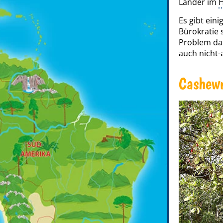
Länder im
H
Es gibt eini
Bürokratie 
Problem da
auch nicht-
Cashewn