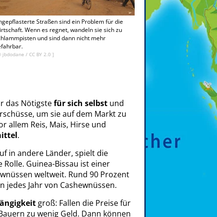
gepflasterte Straßen sind ein Problem für die
rtschaft. Wenn es regnet, wandeln sie sich zu
chlammpisten und sind dann nicht mehr
fahrbar.
©
jbdodane
/ CC BY 2.0 ]
ur das Nötigste
für sich selbst
und
rschüsse, um sie auf dem Markt zu
r allem Reis, Mais, Hirse und
ttel
.
uf in andere Länder, spielt die
Rolle. Guinea-Bissau ist einer
wnüssen weltweit. Rund 90 Prozent
 jedes Jahr von Cashewnüssen.
ängigkeit
groß: Fallen die Preise für
auern zu wenig Geld. Dann können