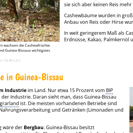
sie sich aber keinen Reis mehr
Cashewbäume wurden in gro
Anbau von Reis oder Hirse wurd
In weit geringerem Maß als 
Erdnüsse, Kakao, Palmkernöl u
 wachsen die Cashewfrüchte.
nd Guinea-Bissaus wichtigstes
er
/
CC BY-2.0
]
ie in Guinea-Bissau
m Industrie
im Land. Nur etwa 15 Prozent vom
BIP
der Industrie. Daran sieht man, dass Guinea-Bissau
grarland
ist. Die meisten vorhandenen Betriebe sind
er Nahrungsverarbeitung und Getränken (Limonaden und
g wäre der
Bergbau
. Guinea-Bissau besitzt