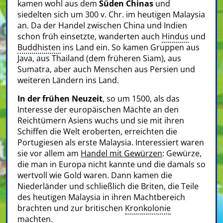
kamen wohl aus dem
Süden Chinas
und
siedelten sich um 300 v. Chr. im heutigen Malaysia
an. Da der Handel zwischen China und Indien
schon früh einsetzte, wanderten auch
Hindus
und
Buddhisten
ins Land ein. So kamen Gruppen aus
Java, aus Thailand (dem früheren Siam), aus
Sumatra, aber auch Menschen aus Persien und
weiteren Ländern ins Land.
In der frühen Neuzeit
, so um 1500, als das
Interesse der europäischen Mächte an den
Reichtümern Asiens wuchs und sie mit ihren
Schiffen die Welt eroberten, erreichten die
Portugiesen als erste Malaysia. Interessiert waren
sie vor allem am
Handel mit Gewürzen
: Gewürze,
die man in Europa nicht kannte und die damals so
wertvoll wie Gold waren. Dann kamen die
Niederländer und schließlich die Briten, die Teile
des heutigen Malaysia in ihren Machtbereich
brachten und zur britischen
Kronkolonie
machten.