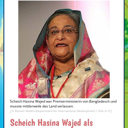
Scheich Hasina Wajed war Premierministerin von Bangladesch und
musste mittlerweile das Land verlassen.
[ ©
Russell Watkin/Department for International Development
/
OGL v1.0
]
Scheich Hasina Wajed als