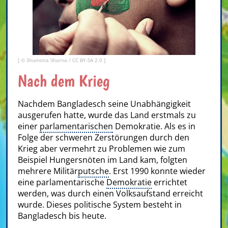
[ ©
Shumona Sharna
/
CC BY-SA 2.0
]
Nach dem Krieg
Nachdem Bangladesch seine Unabhängigkeit
ausgerufen hatte, wurde das Land erstmals zu
einer
parlamentarischen
Demokratie. Als es in
Folge der schweren Zerstörungen durch den
Krieg aber vermehrt zu Problemen wie zum
Beispiel Hungersnöten im Land kam, folgten
mehrere Militär
putsche
. Erst 1990 konnte wieder
eine parlamentarische
Demokratie
errichtet
werden, was durch einen Volksaufstand erreicht
wurde. Dieses politische System besteht in
Bangladesch bis heute.