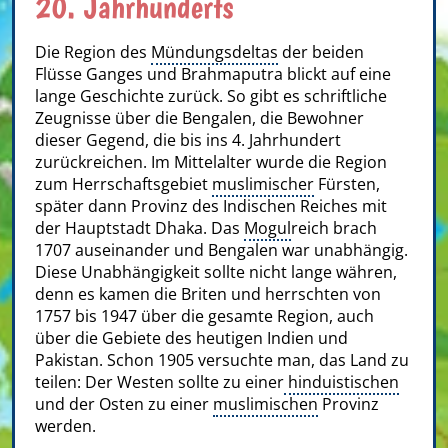
20. Jahrhunderts
Die Region des
Mündungsdeltas
der beiden
Flüsse Ganges und Brahmaputra blickt auf eine
lange Geschichte zurück. So gibt es schriftliche
Zeugnisse über die Bengalen, die Bewohner
dieser Gegend, die bis ins 4. Jahrhundert
zurückreichen. Im Mittelalter wurde die Region
zum Herrschaftsgebiet
muslimischer
Fürsten,
später dann Provinz des Indischen Reiches mit
der Hauptstadt Dhaka. Das
Mogul
reich brach
1707 auseinander und Bengalen war unabhängig.
Diese Unabhängigkeit sollte nicht lange währen,
denn es kamen die Briten und herrschten von
1757 bis 1947 über die gesamte Region, auch
über die Gebiete des heutigen Indien und
Pakistan. Schon 1905 versuchte man, das Land zu
teilen: Der Westen sollte zu einer
hinduistischen
und der Osten zu einer
muslimischen
Provinz
werden.