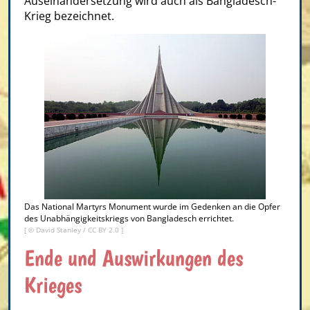
Auseinandersetzung wird auch als Bangladesch-
Krieg bezeichnet.
Das National Martyrs Monument wurde im Gedenken an die Opfer
des Unabhängigkeitskriegs von Bangladesch errichtet.
[ ©
David Stanley
/
CC BY 2.0
]
Ende und Auswirkungen des
Krieges