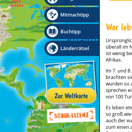
Mitmachtipp
Wer leb
Buchtipp
Ursprünglic
überall im 
Länderrätsel
ist wenig b
Afrikas.
Im 7. und 8
brachten si
wurden so a
sprechen e
Zur Weltkarte
von 100 Tun
Es leben et
so groß wie
auch der eu
zum einen 