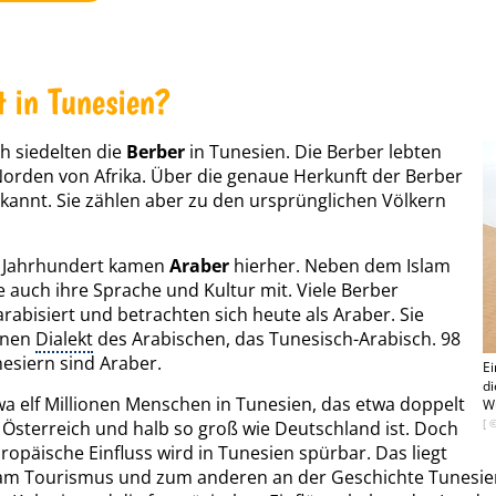
t in Tunesien?
h siedelten die
Berber
in Tunesien. Die Berber lebten
Norden von Afrika. Über die genaue Herkunft der Berber
ekannt. Sie zählen aber zu den ursprünglichen Völkern
. Jahrhundert kamen
Araber
hierher. Neben dem Islam
e auch ihre Sprache und Kultur mit. Viele Berber
rabisiert und betrachten sich heute als Araber. Sie
inen
Dialekt
des Arabischen, das Tunesisch-Arabisch. 98
esiern sind Araber.
Ei
di
wa elf Millionen Menschen in Tunesien, das etwa doppelt
Wü
[ 
 Österreich und halb so groß wie Deutschland ist. Doch
ropäische Einfluss wird in Tunesien spürbar. Das liegt
am Tourismus und zum anderen an der Geschichte Tunesien