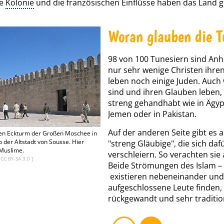
he
Kolonie
und die französischen Einflüsse haben das Land 
Woran glauben die T
98 von 100 Tunesiern sind An
nur sehr wenige Christen ihren
leben noch einige Juden. Auch
sind und ihren Glauben leben, 
streng gehandhabt wie in Ägyp
Jemen oder in Pakistan.
Auf der anderen Seite gibt es 
den Eckturm der Großen Moschee in
o der Altstadt von Sousse. Hier
"streng Gläubige", die sich daf
 Muslime.
verschleiern. So verachten si
/
CC BY-SA 3.0
]
Beide Strömungen des Islam – 
existieren nebeneinander und
aufgeschlossene Leute finden,
rückgewandt und sehr traditio