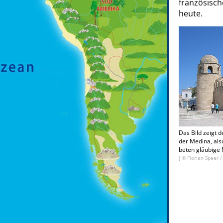
französisc
heute.
Das Bild zeigt 
der Medina, als
beten gläubige
[ ©
Florian Speer