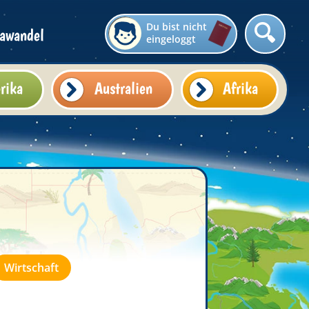
Du bist nicht
awandel
eingeloggt
rika
Australien
Afrika
Wirtschaft