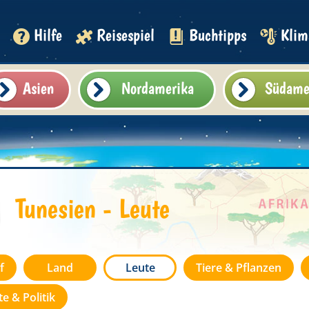
Hilfe
Reisespiel
Buchtipps
Klim
Asien
Nordamerika
Südame
Tunesien - Leute
f
Land
Leute
Tiere & Pflanzen
e & Politik