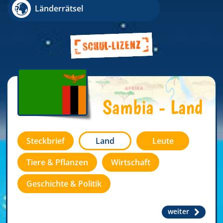
Länderrätsel
Sambia - Land
Steckbrief
Land
Leute
Tiere & Pflanzen
Wirtschaft
Geschichte & Politik
weiter