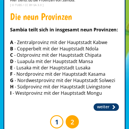
Hier siehst du die Provinzen von Sambia.
[ ©
TUBS
/
CC BY-SA 3.0
]
Die neun Provinzen
Sambia teilt sich in insgesamt neun Provinzen:
A
- Zentralprovinz mit der Hauptstadt Kabwe
B
- Copperbelt mit der Hauptstadt Ndola
C
- Ostprovinz mit der Hauptstadt Chipata
D
- Luapula mit der Hauptstadt Mansa
E
- Lusaka mit der Hauptstadt Lusaka
F
- Nordprovinz mit der Hauptstadt Kasama
G
- Nordwestprovinz mit der Hauptstadt Solwezi
H
- Südprovinz mit der Hauptstadt Livingstone
I
- Westprovinz mit der Hauptstadt Mongu
weiter
1
2