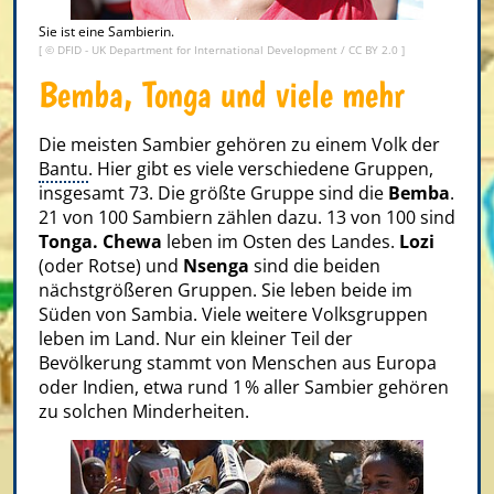
Sie ist eine Sambierin.
[ ©
DFID - UK Department for International Development
/
CC BY 2.0
]
Bemba, Tonga und viele mehr
Die meisten Sambier gehören zu einem Volk der
Bantu
. Hier gibt es viele verschiedene Gruppen,
insgesamt 73. Die größte Gruppe sind die
Bemba
.
21 von 100 Sambiern zählen dazu. 13 von 100 sind
Tonga.
Chewa
leben im Osten des Landes.
Lozi
(oder Rotse) und
Nsenga
sind die beiden
nächstgrößeren Gruppen. Sie leben beide im
Süden von Sambia. Viele weitere Volksgruppen
leben im Land. Nur ein kleiner Teil der
Bevölkerung stammt von Menschen aus Europa
oder Indien, etwa rund 1 % aller Sambier gehören
zu solchen Minderheiten.