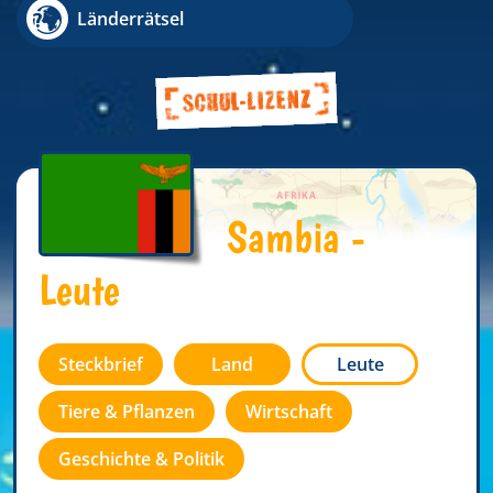
Länderrätsel
Sambia -
Leute
Steckbrief
Land
Leute
Tiere & Pflanzen
Wirtschaft
Geschichte & Politik