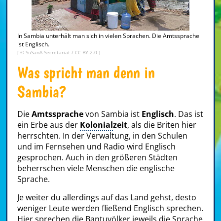
In Sambia unterhält man sich in vielen Sprachen. Die Amtssprache
ist Englisch.
[ ©
SuSanA Secretariat
/
CC BY-2.0
]
Was spricht man denn in
Sambia?
Die
Amtssprache
von Sambia ist
Englisch
. Das ist
ein Erbe aus der
Kolonial
zeit
, als die Briten hier
herrschten. In der Verwaltung, in den Schulen
und im Fernsehen und Radio wird Englisch
gesprochen. Auch in den größeren Städten
beherrschen viele Menschen die englische
Sprache.
Je weiter du allerdings auf das Land gehst, desto
weniger Leute werden fließend Englisch sprechen.
Hier sprechen die Bantuvölker jeweils die Sprache