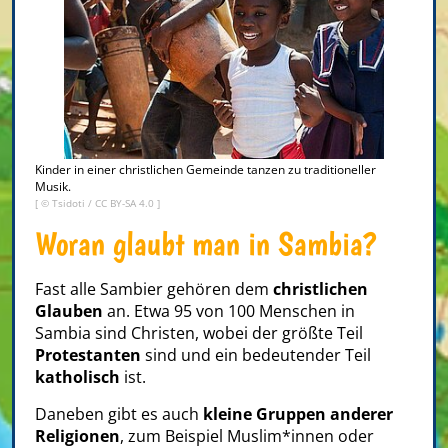
Kinder in einer christlichen Gemeinde tanzen zu traditioneller
Musik.
[ ©
Tsidoti
/
CC BY-SA 4.0
]
Woran glaubt man in Sambia?
Fast alle Sambier gehören dem
christlichen
Glauben
an. Etwa 95 von 100 Menschen in
Sambia sind Christen, wobei der größte Teil
Protestanten
sind und ein bedeutender Teil
katholisch
ist.
Daneben gibt es auch
kleine Gruppen anderer
Religionen
, zum Beispiel Muslim*innen oder