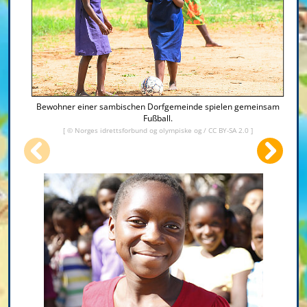
Bewohner einer sambischen Dorfgemeinde spielen gemeinsam
Fußball.
[ ©
Norges idrettsforbund og olympiske og
/
CC BY-SA 2.0
]