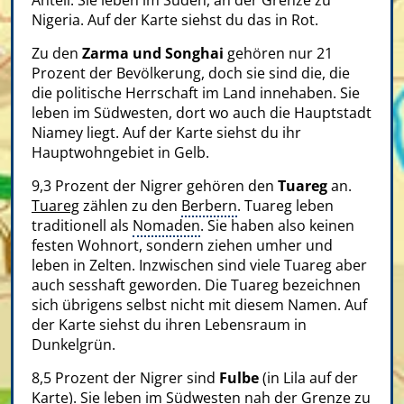
Anteil. Sie leben im Süden, an der Grenze zu
Nigeria. Auf der Karte siehst du das in Rot.
Zu den
Zarma und Songhai
gehören nur 21
Prozent der Bevölkerung, doch sie sind die, die
die politische Herrschaft im Land innehaben. Sie
leben im Südwesten, dort wo auch die Hauptstadt
Niamey liegt. Auf der Karte siehst du ihr
Hauptwohngebiet in Gelb.
9,3 Prozent der Nigrer gehören den
Tuareg
an.
Tuareg
zählen zu den
Berbern
. Tuareg leben
traditionell als
Nomaden
. Sie haben also keinen
festen Wohnort, sondern ziehen umher und
leben in Zelten. Inzwischen sind viele Tuareg aber
auch sesshaft geworden. Die Tuareg bezeichnen
sich übrigens selbst nicht mit diesem Namen. Auf
der Karte siehst du ihren Lebensraum in
Dunkelgrün.
8,5 Prozent der Nigrer sind
Fulbe
(in Lila auf der
Karte). Sie leben im Südwesten nah der Grenze zu