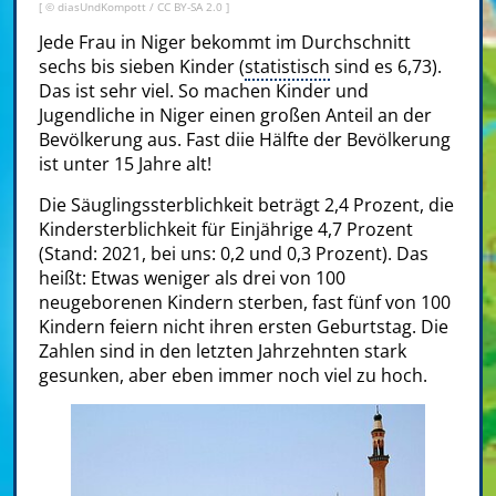
[ ©
diasUndKompott
/
CC BY-SA 2.0
]
Jede Frau in Niger bekommt im Durchschnitt
sechs bis sieben Kinder (
statistisch
sind es 6,73).
Das ist sehr viel. So machen Kinder und
Jugendliche in Niger einen großen Anteil an der
Bevölkerung aus. Fast diie Hälfte der Bevölkerung
ist unter 15 Jahre alt!
Die Säuglingssterblichkeit beträgt 2,4 Prozent, die
Kindersterblichkeit für Einjährige 4,7 Prozent
(Stand: 2021, bei uns: 0,2 und 0,3 Prozent). Das
heißt: Etwas weniger als drei von 100
neugeborenen Kindern sterben, fast fünf von 100
Kindern feiern nicht ihren ersten Geburtstag. Die
Zahlen sind in den letzten Jahrzehnten stark
gesunken, aber eben immer noch viel zu hoch.