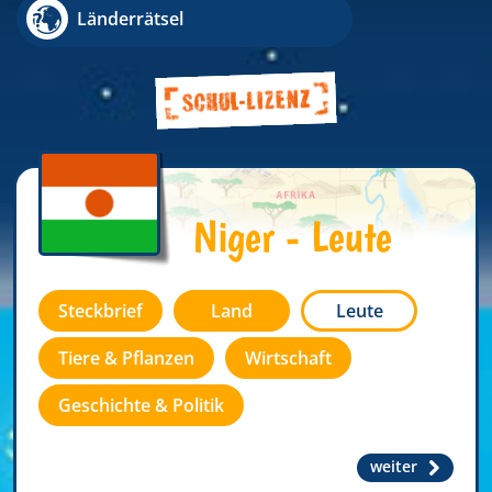
Länderrätsel
Niger - Leute
Steckbrief
Land
Leute
Tiere & Pflanzen
Wirtschaft
Geschichte & Politik
weiter