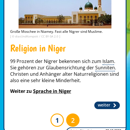
Große Moschee in Niamey. Fast alle Nigrer sind Muslime.
[ ©
diasUndKompott
/
CC BY-SA 2.0
]
Religion in Niger
99 Prozent der Nigrer bekennen sich zum
Islam
.
Sie gehören zur Glaubensrichtung der
Sunniten
.
Christen und Anhänger alter Naturreligionen sind
also eine sehr kleine Minderheit.
Weiter zu
Sprache in Niger
weiter
1
2