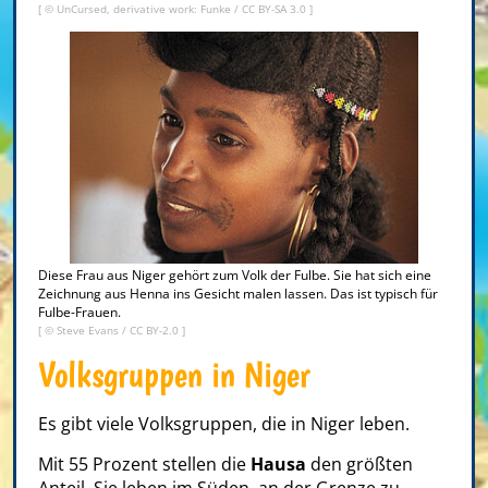
[ ©
UnCursed, derivative work: Funke
/
CC BY-SA 3.0
]
Diese Frau aus Niger gehört zum Volk der Fulbe. Sie hat sich eine
Zeichnung aus Henna ins Gesicht malen lassen. Das ist typisch für
Fulbe-Frauen.
[ © Steve Evans /
CC BY-2.0
]
Volksgruppen in Niger
Es gibt viele Volksgruppen, die in Niger leben.
Mit 55 Prozent stellen die
Hausa
den größten