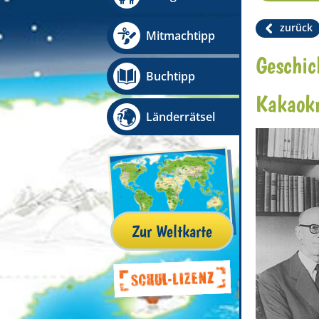
zurück
Mitmachtipp
Geschic
Buchtipp
Kakaok
Länderrätsel
Zur Weltkarte