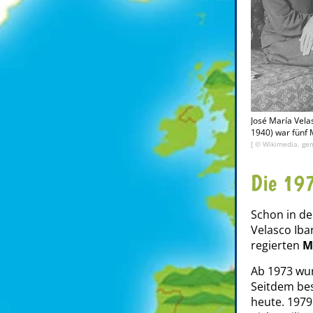
José María Vela
1940) war fünf 
[ © Wikimedia, gem
Die 197
Schon in de
Velasco Iba
regierten
M
Ab 1973 w
Seitdem bes
heute. 1979