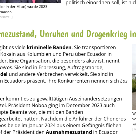
politisch einordnen soll, ist nic
ier in der Mitte) wurde 2023
cuador.
einfrei ]
ezustand, Unruhen und Drogenkrieg in
ibt es viele
kriminelle Banden
. Sie transportieren
 Kokain aus Kolumbien und Peru über Ecuador in
er. Eine Organisation, die besonders aktiv ist, nennt
neros
. Sie sind in Erpressung, Auftragsmorde,
del
und andere Verbrechen verwickelt. Sie sind in
en Ecuadors präsent. Ihre Konkurrenten nennen sich
Los
er kommt es zu gewalttätigen Auseinandersetzungen
izei. Präsident Noboa ging im Dezember 2023 auch
pte Beamte vor, die mit den Banden
W
arbeitet hatten. Nachdem die Anführer der Choneros
ve
k
os beide im Januar 2024 aus einem Gefängnis fliehen
[ 
ef der Präsident den
Ausnahmezustand
in Ecuador