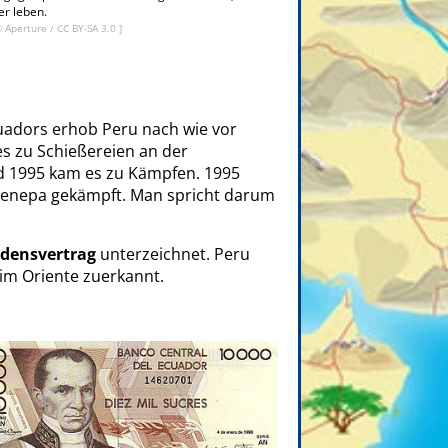
er leben.
©
Aperture
/
CC BY-SA 3.0
]
uadors erhob Peru nach wie vor
s zu Schießereien an der
d 1995 kam es zu Kämpfen. 1995
Cenepa gekämpft. Man spricht darum
edensvertrag
unterzeichnet. Peru
im Oriente zuerkannt.