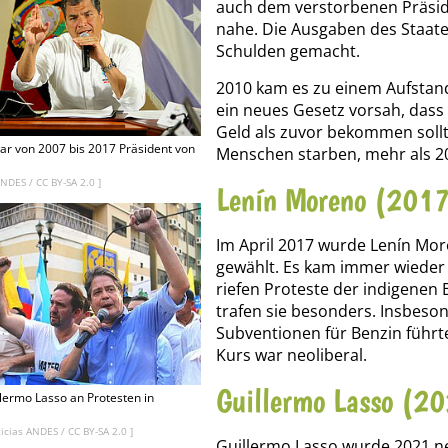
auch dem verstorbenen Präsid
nahe. Die Ausgaben des Staat
Schulden gemacht.
2010 kam es zu einem Aufstand
ein neues Gesetz vorsah, dass 
Geld als zuvor bekommen sollt
ar von 2007 bis 2017 Präsident von
Menschen starben, mehr als 20
ANDES
/
CC BY-SA 2.0
]
Lenín Moreno (2017
Im April 2017 wurde Lenín Mo
gewählt. Es kam immer wieder
riefen Proteste der indigenen
trafen sie besonders. Insbeso
Subventionen für Benzin führ
Kurs war neoliberal.
Guillermo Lasso (2
ermo Lasso an Protesten in
ticias ANDES
/
CC BY-SA 2.0
]
Guillermo Lasso wurde 2021 n