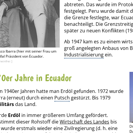
abtreten. Das wurde im Protoko
festgelegt. Peru wurde damit 
die Grenze festlegte, war Ecua
benachteiligt. Die Grenzstreit
später zu neuen Konflikten (19
Ab 1947 kam es zu einem wirt
groß angelegten Anbaus von B
sco Ibarra (hier mit seiner Frau um
Industrialisierung
ein.
Mal Präsident von Ecuador.
einfrei ]
0er Jahre in Ecuador
n 1940er Jahren hatte man Erdöl gefunden. 1972 wurde
rra (erneut) durch einen
Putsch
gestürzt. Bis 1979
ilitärs
das Land.
urde
Erdöl
in immer größerem Umfang gefördert.
timmt dieser Rohstoff die
Wirtschaft des Landes
bis
Di
 wurde erstmals wieder eine Zivilregierung (d. h. eine
Da