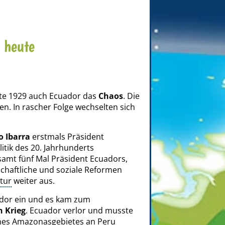
 heute
te 1929 auch Ecuador das
Chaos
. Die
. In rascher Folge wechselten sich
o Ibarra
erstmals Präsident
litik des 20. Jahrhunderts
amt fünf Mal Präsident Ecuadors,
tschaftliche und soziale Reformen
ktur
weiter aus.
dor ein und es kam zum
 Krieg
. Ecuador verlor und musste
eines Amazonasgebietes an Peru