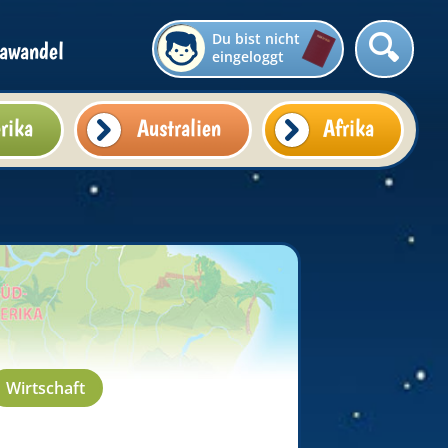
Du bist nicht
awandel
eingeloggt
rika
Australien
Afrika
Wirtschaft