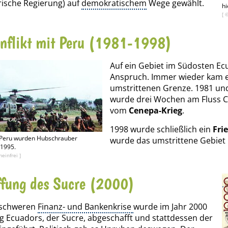
ärische Regierung) auf
demokratischem
Wege gewählt.
hi
[ 
nflikt mit Peru (1981-1998)
Auf ein Gebiet im Südosten Ec
Anspruch. Immer wieder kam e
umstrittenen Grenze. 1981 un
wurde drei Wochen am Fluss 
vom
Cenepa-Krieg
.
1998 wurde schließlich ein
Fri
 Peru wurden Hubschrauber
wurde das umstrittene Gebiet 
 1995.
einfrei ]
fung des Sucre (2000)
 schweren
Finanz- und Bankenkrise
wurde im Jahr 2000
 Ecuadors, der Sucre, abgeschafft und stattdessen der