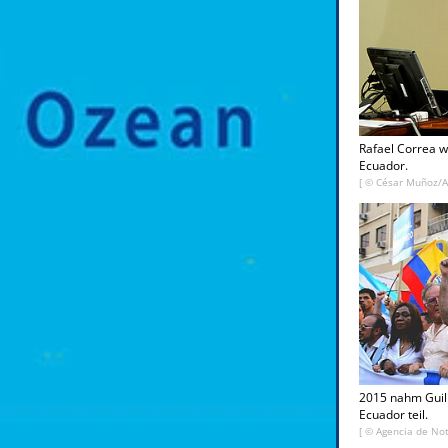
Rafael Correa w
Ecuador.
[ ©
César Muñoz/
2015 nahm Guill
Ecuador teil.
[ ©
Agencia de No