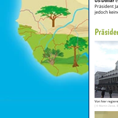
US-Dollar
e
Präsident J
jedoch kein
Präside
Von hier regier
[ ©
Martin Zeise, 