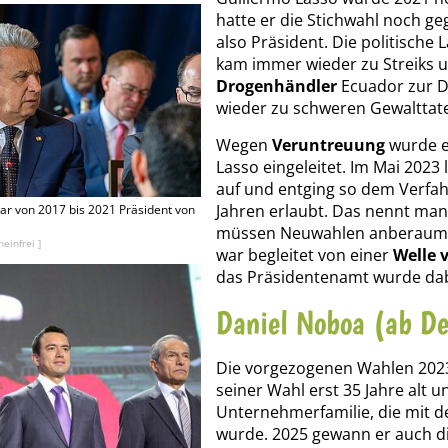
hatte er die Stichwahl noch g
also Präsident. Die politische
kam immer wieder zu Streiks 
Drogenhändler
Ecuador zur D
wieder zu schweren Gewalttat
Wegen
Veruntreuung
wurde e
Lasso eingeleitet. Im Mai 2023
auf und entging so dem Verfahr
Jahren erlaubt. Das nennt ma
r von 2017 bis 2021 Präsident von
müssen Neuwahlen anberaumt 
einfrei ]
war begleitet von einer
Welle 
das Präsidentenamt wurde da
Daniel Noboa (ab D
Die vorgezogenen Wahlen 2023
seiner Wahl erst 35 Jahre alt 
Unternehmerfamilie, die mit 
wurde. 2025 gewann er auch d