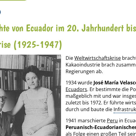
hte von Ecuador im 20. Jahrhundert bis
rise (1925-1947)
Die
Weltwirtschaftskrise
brach
Kakaoindustrie brach zusammen
Regierungen ab.
1934 wurde
José María Velasc
Ecuadors
. Er bestimmte die Po
maßgeblich mit und war insges
zuletzt bis 1972. Er führte wir
durch und baute die
Infrastru
1941 marschierte
Peru
in Ecua
Peruanisch-Ecuadorianischen
als Folge einen großen Teil s