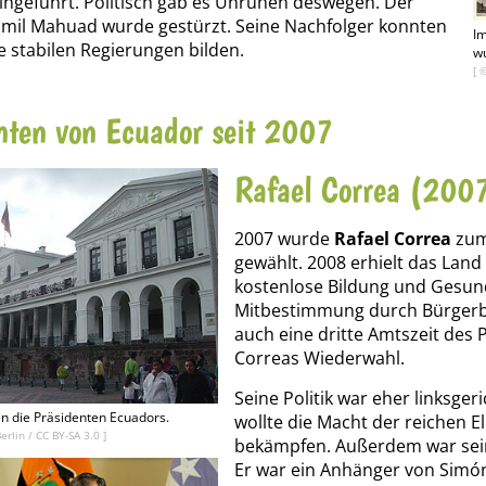
ingeführt. Politisch gab es Unruhen deswegen. Der
amil Mahuad wurde gestürzt. Seine Nachfolger konnten
Im
e stabilen Regierungen bilden.
wu
[ 
nten von Ecuador seit 2007
Rafael Correa (200
2007 wurde
Rafael Correa
zum
gewählt. 2008 erhielt das Land 
kostenlose Bildung und Gesun
Mitbestimmung durch Bürgerbet
auch eine dritte Amtszeit des 
Correas Wiederwahl.
Seine Politik war eher linksger
en die Präsidenten Ecuadors.
wollte die Macht der reichen E
Berlin
/
CC BY-SA 3.0
]
bekämpfen. Außerdem war sein
Er war ein Anhänger von Simón 