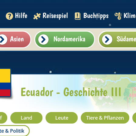
Hilfe
Reisespiel
Buchtipps
Klim
Asien
Nordamerika
Südame
Ecuador - Geschichte III
f
Land
Leute
Tiere & Pflanzen
e & Politik