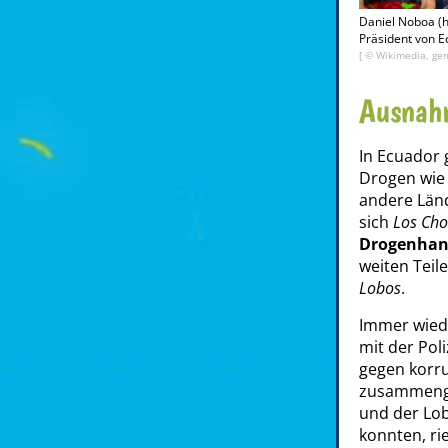
Daniel Noboa (h
Präsident von E
[ © Wikimedia, gem
Ausnahm
In Ecuador g
Drogen wie
andere Länd
sich
Los Cho
Drogenhan
weiten Teil
Lobos
.
Immer wied
mit der Pol
gegen korru
zusammenge
und der Lob
konnten, ri