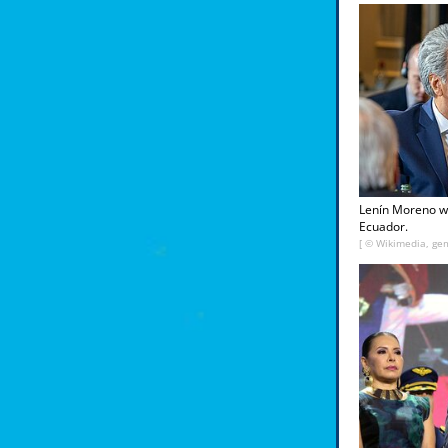
Lenín Moreno wa
Ecuador.
[ © Wikimedia, gem