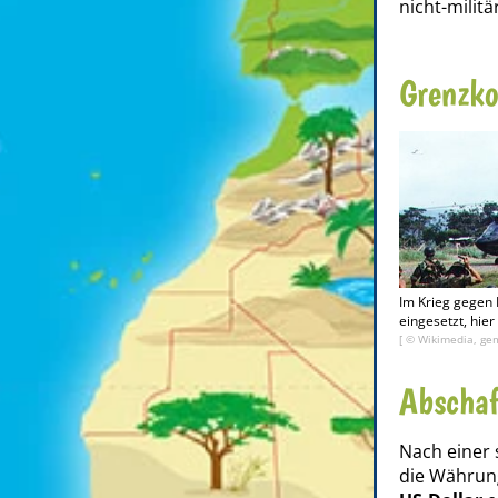
nicht-milit
Grenzko
Im Krieg gegen
eingesetzt, hier
[ © Wikimedia, gem
Abschaf
Nach einer
die Währung