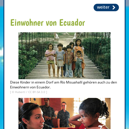
weiter
Einwohner von Ecuador
Diese Kinder in einem Dorf am Río Misuahallí gehören auch zu den
Einwohnern von Ecuador.
[ ©
Hubertl
/
CC BY-SA 3.0
]