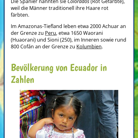
Die Spanier nannten sie
Colorados
(Rot Gefärbte),
weil die Männer traditionell ihre Haare rot
färbten.
Im Amazonas-Tiefland leben etwa 2000 Achuar an
der Grenze zu
Peru
, etwa 1650 Waorani
(Huaorani) und Sioni (250), im Inneren sowie rund
800 Cofán an der Grenze zu
Kolumbien
.
Bevölkerung von Ecuador in
Zahlen