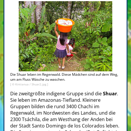
Die Shuar leben im Regenwald. Diese Mädchen sind auf dem Weg,
um am Fluss Wäsche zu waschen.
[ ©
Kintianua
/
Shuar2.jpg
]
Die zweitgrößte indigene Gruppe sind die
Shuar
.
Sie leben im Amazonas-Tiefland. Kleinere
Gruppen bilden die rund 3400 Chachi im
Regenwald, im Nordwesten des Landes, und die
2300 Tsáchila, die am Westhang der Anden bei
der Stadt Santo Domingo de los Colorados leben.