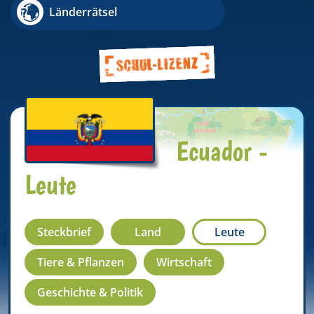
Länderrätsel
Ecuador -
Leute
Steckbrief
Land
Leute
Tiere & Pflanzen
Wirtschaft
Geschichte & Politik