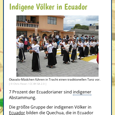
Indigene Völker in Ecuador
Otavalo-Mädchen führen in Tracht einen traditionellen Tanz vor.
[ ©
Chris Feser
/
CC BY-SA 2.0
]
7 Prozent der Ecuadorianer sind
indigener
Abstammung.
Die größte Gruppe der indigenen Völker in
Ecuador
bilden die Quechua, die in Ecuador