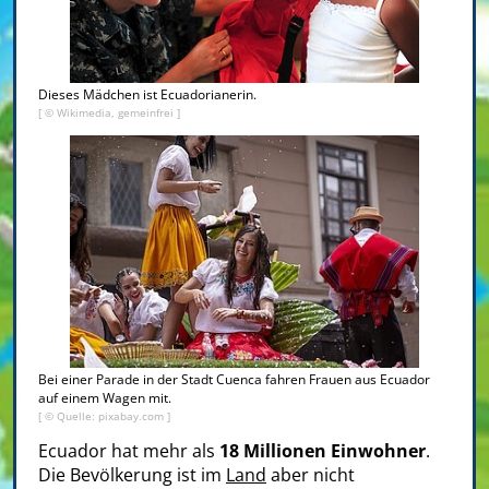
Dieses Mädchen ist Ecuadorianerin.
[ © Wikimedia, gemeinfrei ]
Bei einer Parade in der Stadt Cuenca fahren Frauen aus Ecuador
auf einem Wagen mit.
[ © Quelle: pixabay.com ]
Ecuador hat mehr als
18 Millionen Einwohner
.
Die Bevölkerung ist im
Land
aber nicht