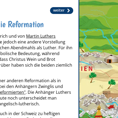
weiter
die Reformation
ürich und von
Martin Luthers
te jedoch eine andere Vorstellung
ichen Abendmahls als Luther. Für ihn
mbolische Bedeutung, während
dass Christus Wein und Brot
rüber haben sich die beiden ziemlich
ner anderen Reformation als in
bei den Anhängern Zwinglis und
Reformierten"
. Die Anhänger Luthers
eute noch unterscheidet man
ngelisch-lutherisch.
uch in der Schweiz zu heftigen