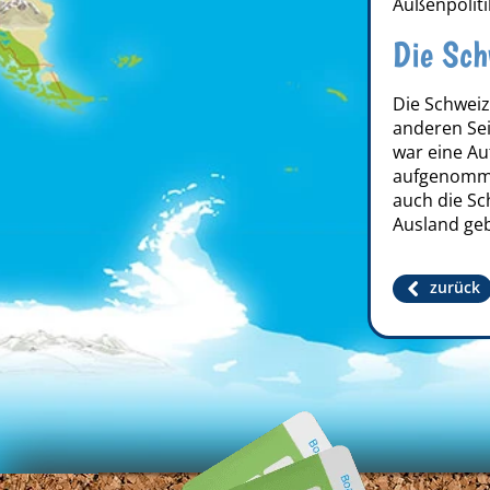
Außenpoliti
Die Sch
Die Schweiz
anderen Sei
war eine Au
aufgenommen
auch die S
Ausland geb
zurück