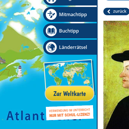
zurück
Mitmachtipp
Buchtipp
Länderrätsel
Zur Weltkarte