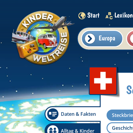
Start
Lexikon
Europa
Sc
Daten & Fakten
Steckbrie
Geschicht
Alltag & Kinder