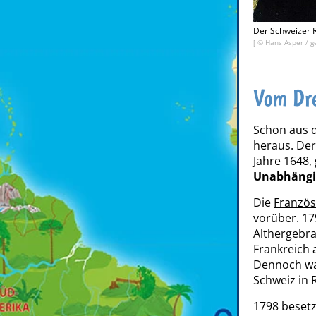
Der Schweizer R
[ ©
Hans Asper
/
g
Vom Dre
Schon aus
heraus. De
Jahre 1648,
Unabhängi
Die
Französ
vorüber. 17
Althergebra
Frankreich 
Dennoch war
Schweiz in 
1798 beset