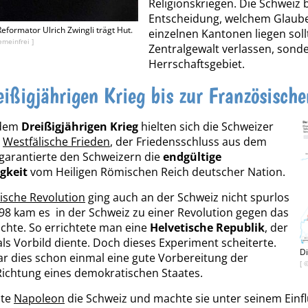
Religionskriegen. Die Schweiz 
Entscheidung, welchem Glaub
eformator Ulrich Zwingli trägt Hut.
einzelnen Kantonen liegen sollt
emeinfrei
]
Zentralgewalt verlassen, sond
Herrschaftsgebiet.
ißigjährigen Krieg bis zur Französische
 dem
Dreißigjährigen Krieg
hielten sich die Schweizer
r
Westfälische Frieden
, der Friedensschluss aus dem
 garantierte den Schweizern die
endgültige
gkeit
vom Heiligen Römischen Reich deutscher Nation.
ische Revolution
ging auch an der Schweiz nicht spurlos
98 kam es in der Schweiz zu einer Revolution gegen das
chte. So errichtete man eine
Helvetische Republik
, der
als Vorbild diente. Doch dieses Experiment scheiterte.
Di
 dies schon einmal eine gute Vorbereitung der
[ 
Richtung eines demokratischen Staates.
zte
Napoleon
die Schweiz und machte sie unter seinem Einf