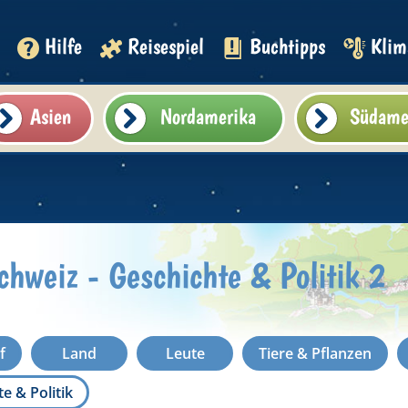
Hilfe
Reisespiel
Buchtipps
Klim
Asien
Nordamerika
Südame
hweiz - Geschichte & Politik 2
f
Land
Leute
Tiere & Pflanzen
e & Politik