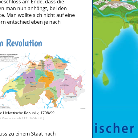
beschloss am Ende, dass die
en man nun anhängt, bei den
e. Man wollte sich nicht auf eine
ern entschied eben je nach
n Revolution
e Helvetische Republik, 1798/99
©
Marco Zanoli
/
CC BY-SA 3.0
]
luss zu einem Staat nach