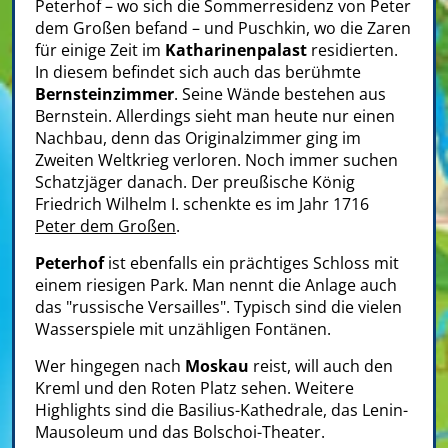
Peterhof – wo sich die Sommerresidenz von Peter
dem Großen befand – und Puschkin, wo die Zaren
für einige Zeit im
Katharinenpalast
residierten.
In diesem befindet sich auch das berühmte
Bernsteinzimmer
. Seine Wände bestehen aus
Bernstein. Allerdings sieht man heute nur einen
Nachbau, denn das Originalzimmer ging im
Zweiten Weltkrieg verloren. Noch immer suchen
Schatzjäger danach. Der preußische König
Friedrich Wilhelm I. schenkte es im Jahr 1716
Peter dem Großen
.
Peterhof
ist ebenfalls ein prächtiges Schloss mit
einem riesigen Park. Man nennt die Anlage auch
das "russische Versailles". Typisch sind die vielen
Wasserspiele mit unzähligen Fontänen.
Wer hingegen nach
Moskau
reist, will auch den
Kreml und den Roten Platz sehen. Weitere
Highlights sind die Basilius-Kathedrale, das Lenin-
Mausoleum und das Bolschoi-Theater.