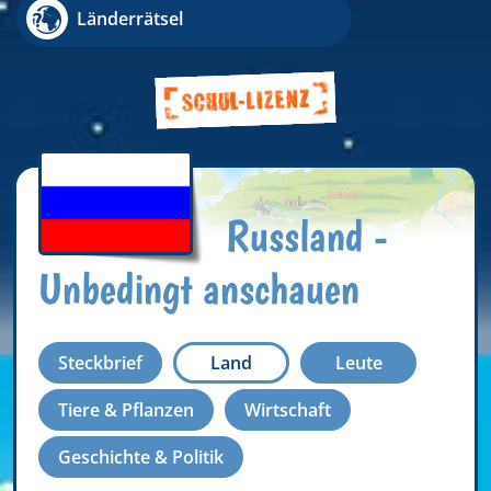
Länderrätsel
Russland -
Unbedingt anschauen
Steckbrief
Land
Leute
Tiere & Pflanzen
Wirtschaft
Geschichte & Politik