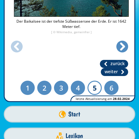
Der Baikalsee ist der tiefste Süßwassersee der Erde. Er ist 1642
Meter tief.
[ © Wikimedia, gemeinfrei ]
zurück
weiter
1
2
3
4
5
6
letzte Aktualisierung am
28.02.2024
Start
Lexikon