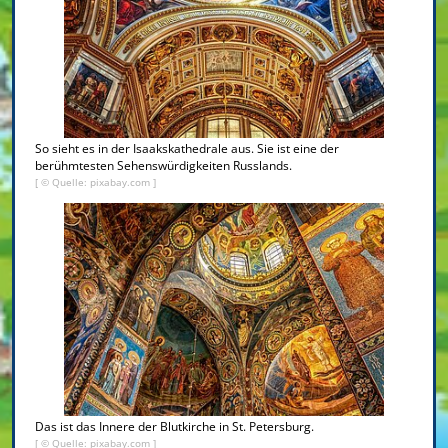
So sieht es in der Isaakskathedrale aus. Sie ist eine der
berühmtesten Sehenswürdigkeiten Russlands.
[ © Quelle: pixabay.com ]
Das ist das Innere der Blutkirche in St. Petersburg.
[ © Quelle: pixabay.com ]