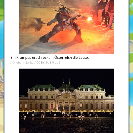
Ein Krampus erschreckt in Österreich die Leute.
[ ©
Johann Jaritz
/
CC BY-SA 3.0 at
]