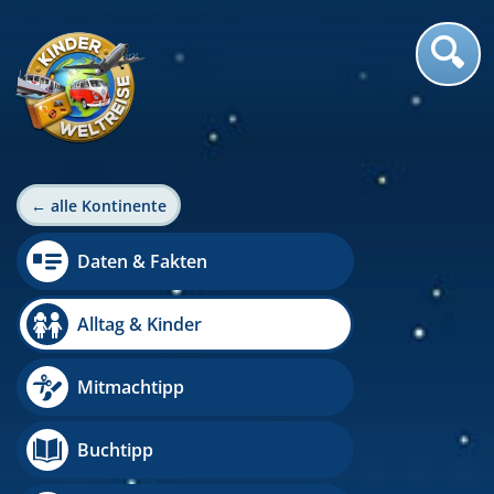
← alle Kontinente
Daten & Fakten
Alltag & Kinder
Mitmachtipp
Buchtipp