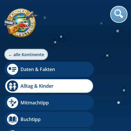
← alle Kontinente
Daten & Fakten
Alltag & Kinder
Mitmachtipp
Buchtipp