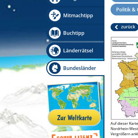
Politik &
Mitmachtipp
zurück
Buchtipp
Länderrätsel
Bundesländer
Zur Weltkarte
Auf dieser Kart
Nordrhein-Westf
Vergrößern ankl