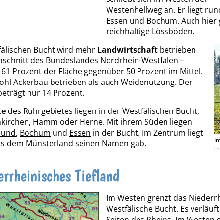
Westenhellweg an. Er liegt ru
Essen und Bochum. Auch hier g
reichhaltige Lössböden.
fälischen Bucht wird mehr
Landwirtschaft
betrieben
hschnitt des Bundeslandes Nordrhein-Westfalen –
 61 Prozent der Fläche gegenüber 50 Prozent im Mittel.
ohl Ackerbau betrieben als auch Weidenutzung. Der
beträgt nur 14 Prozent.
te
des Ruhrgebietes liegen in der Westfälischen Bucht,
nkirchen, Hamm oder Herne. Mit ihrem Süden liegen
mund
,
Bochum
und
Essen
in der Bucht. Im Zentrum liegt
Im
as dem Münsterland seinen Namen gab.
[ 
errheinisches Tiefland
Im Westen grenzt das Niederrh
Westfälische Bucht. Es verläuf
Seiten des
Rheins
. Im Westen g