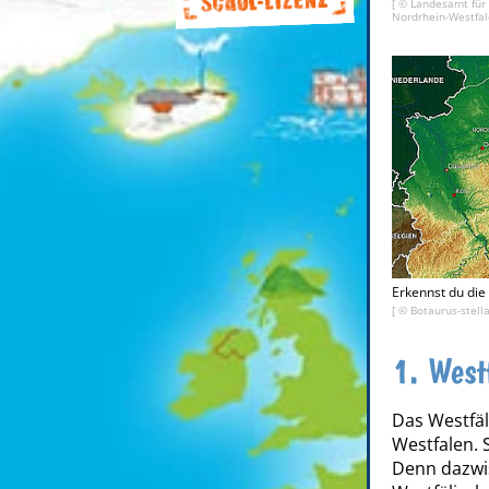
[ © Landesamt für
Nordrhein-Westfal
Erkennst du die
[ ©
Botaurus-stell
1. West
Das Westfäl
Westfalen. S
Denn dazwis