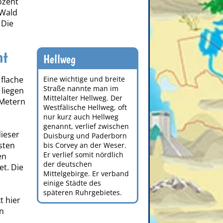
ozent
 Wald
 Die
ht
Hellweg
 flache
Eine wichtige und breite
Straße nannte man im
 liegen
Mittelalter Hellweg. Der
 Metern
Westfälische Hellweg, oft
nur kurz auch Hellweg
genannt, verlief zwischen
dieser
Duisburg und Paderborn
sten
bis Corvey an der Weser.
Er verlief somit nördlich
en
der deutschen
et. Die
Mittelgebirge. Er verband
einige Städte des
späteren Ruhrgebietes.
t hier
n