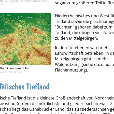
 Natur, Umwelt und Verbraucherschutz
sogar zum größeren Teil in Rhe
en ]
Niederrheinisches und Westfäl
Tiefland sowie die gleichnami
"Buchten" gehören dabei zum 
Tiefland, die übrigen vier Nat
zu den Mittelgebirgen.
In den Tiefebenen wird mehr
Landwirtschaft betrieben, in d
Mittelgebirgen gibt es mehr
Waldnutzung (siehe dazu auch
 Bucht rund um Köln?
Flächennutzung
).
aris
/
CC BY-SA 3.0
]
fälisches Tiefland
ische Tiefland ist die kleinste Großlandschaft von Nordrhei
ie ist außerdem die nördlichste und gliedert sich in zwei "Zip
chen liegt das Osnabrücker Land, das zu Niedersachsen ge