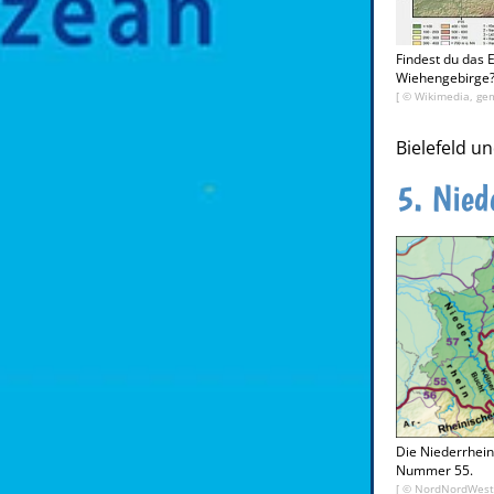
Findest du das 
Wiehengebirge
[ © Wikimedia, gem
Bielefeld u
5. Nied
Die Niederrhein
Nummer 55.
[ ©
NordNordWest,