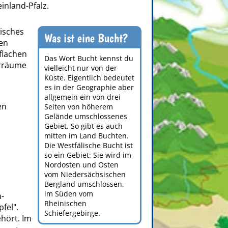
inland-Pfalz.
isches
Was ist eine Bucht?
gen
flachen
Das Wort Bucht kennst du
urräume
vielleicht nur von der
Küste. Eigentlich bedeutet
es in der Geographie aber
allgemein ein von drei
en
Seiten von höherem
Gelände umschlossenes
Gebiet. So gibt es auch
mitten im Land Buchten.
Die Westfälische Bucht ist
so ein Gebiet: Sie wird im
Nordosten und Osten
vom Niedersächsischen
Bergland umschlossen,
im Süden vom
n-
Rheinischen
fel".
Schiefergebirge.
hört. Im