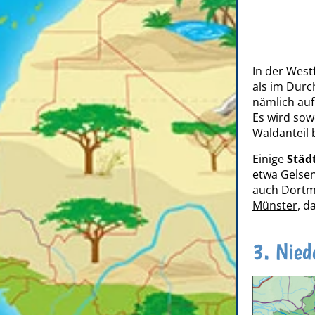
In der West
als im Durc
nämlich auf
Es wird sow
Waldanteil 
Einige
Städ
etwa Gelse
auch
Dort
Münster
, d
3. Nied