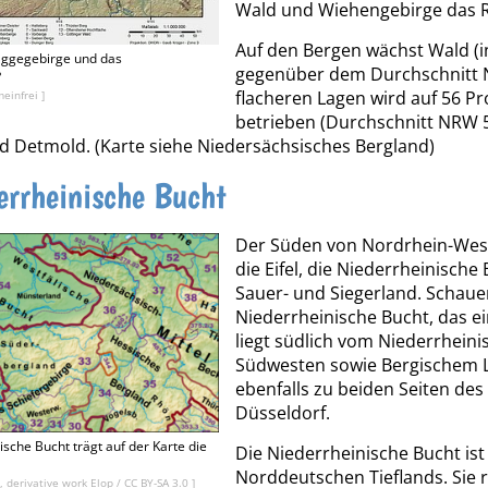
Wald und Wiehengebirge das 
Auf den Bergen wächst Wald (i
Eggegebirge und das
gegenüber dem Durchschnitt N
?
flacheren Lagen wird auf 56 Pr
einfrei ]
betrieben (Durchschnitt NRW 5
nd Detmold. (Karte siehe Niedersächsisches Bergland)
errheinische Bucht
Der Süden von Nordrhein-Westf
die Eifel, die Niederrheinisch
Sauer- und Siegerland. Schaue
Niederrheinische Bucht, das ein
liegt südlich vom Niederrheini
Südwesten sowie Bergischem La
ebenfalls zu beiden Seiten des
Düsseldorf.
ische Bucht trägt auf der Karte die
Die Niederrheinische Bucht ist 
Norddeutschen Tieflands. Sie re
 derivative work Elop
/
CC BY-SA 3.0
]