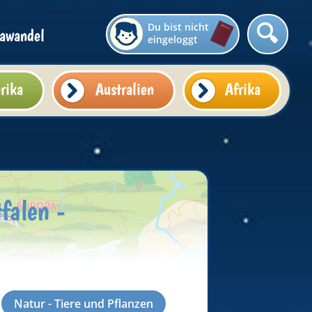
Du bist nicht
awandel
eingeloggt
rika
Australien
Afrika
falen -
Natur - Tiere und Pflanzen