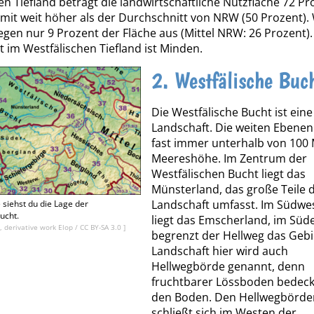
en Tiefland beträgt die landwirtschaftliche Nutzfläche 72 Pr
amit weit höher als der Durchschnitt von NRW (50 Prozent).
gen nur 9 Prozent der Fläche aus (Mittel NRW: 26 Prozent).
t im Westfälischen Tiefland ist Minden.
2. Westfälische Buc
Die Westfälische Bucht ist eine
Landschaft. Die weiten Ebenen
fast immer unterhalb von 100
Meereshöhe. Im Zentrum der
Westfälischen Bucht liegt das
Münsterland, das große Teile 
Landschaft umfasst. Im Südwe
 siehst du die Lage der
ucht.
liegt das Emscherland, im Süd
 derivative work Elop
/
CC BY-SA 3.0
]
begrenzt der Hellweg das Gebi
Landschaft hier wird auch
Hellwegbörde genannt, denn
fruchtbarer Lössboden bedeck
den Boden. Den Hellwegbörde
schließt sich im Westen der