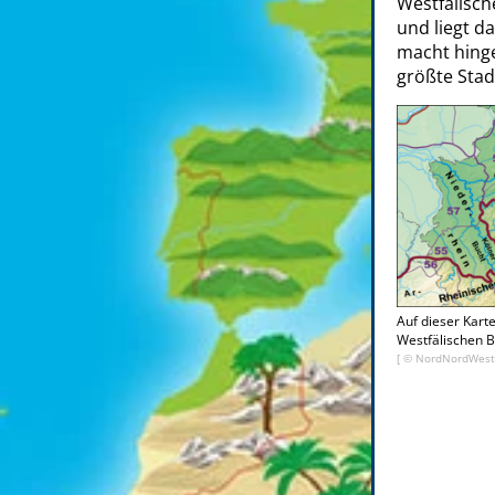
Westfälisch
und liegt d
macht hinge
größte Stad
Auf dieser Karte
Westfälischen B
[ ©
NordNordWest,