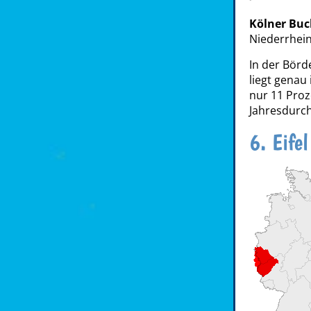
Kölner Buc
Niederrhein
In der Börd
liegt genau
nur 11 Proz
Jahresdurch
6. Eifel