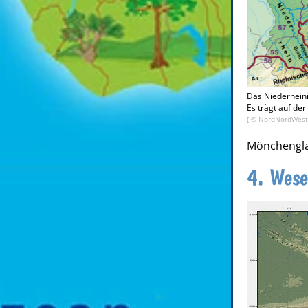
Das Niederheini
Es trägt auf de
[ ©
NordNordWest,
Mönchenglad
4. Wese