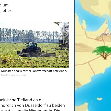
nd um
ibt es
 Münsterland wird viel Landwirtschaft betrieben.
© Quelle: pixabay.com ]
einische Tiefland an die
t nördlich von
Düsseldorf
zu beiden
renzt es an die Niederlande. Die