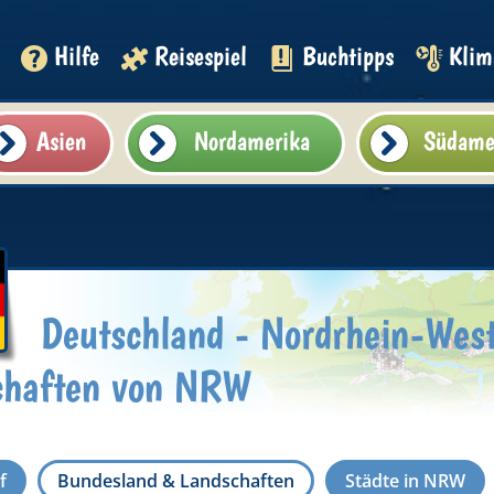
Hilfe
Reisespiel
Buchtipps
Klim
Asien
Nordamerika
Südame
Deutschland - Nordrhein-West
chaften von NRW
f
Bundesland & Landschaften
Städte in NRW