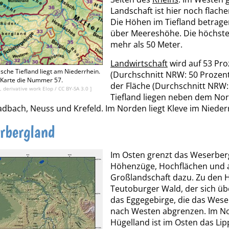
Landschaft ist hier noch flach
Die Höhen im Tiefland betrage
über Meereshöhe. Die höchst
mehr als 50 Meter.
Landwirtschaft
wird auf 53 Pro
sche Tiefland liegt am Niederrhein.
(Durchschnitt NRW: 50 Prozent)
r Karte die Nummer 57.
der Fläche (Durchschnitt NRW:
 derivative work Elop
/
CC BY-SA 3.0
]
Tiefland liegen neben dem No
bach, Neuss und Krefeld. Im Norden liegt Kleve im Niederr
rbergland
Im Osten grenzt das Weserberg
Höhenzüge, Hochflächen und a
Großlandschaft dazu. Zu den
Teutoburger Wald, der sich üb
das Eggegebirge, die das Wes
nach Westen abgrenzen. Im No
Hügelland ist im Osten das Li