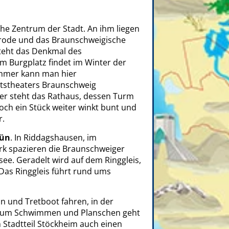
che Zentrum der Stadt. An ihm liegen
rode und das Braunschweigische
teht das Denkmal des
 Burgplatz findet im Winter der
ommer kann man hier
tstheaters Braunschweig
er steht das Rathaus, dessen Turm
ch ein Stück weiter winkt bunt und
r.
ün
. In Riddagshausen, im
rk spazieren die Braunschweiger
ee. Geradelt wird auf dem Ringgleis,
Das Ringgleis führt rund ums
 und Tretboot fahren, in der
 Zum Schwimmen und Planschen geht
m Stadtteil Stöckheim auch einen