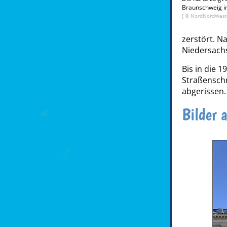
Braunschweig i
[ ©
NordNordWes
zerstört. N
Niedersach
Bis in die 
Straßenschn
abgerissen.
Bilder 