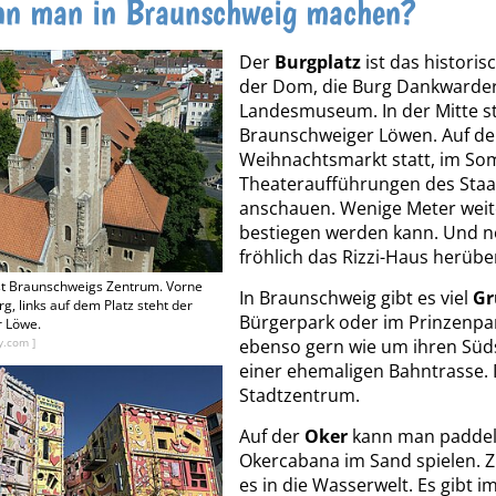
nn man in Braunschweig machen?
Der
Burgplatz
ist das historis
der Dom, die Burg Dankwarde
Landesmuseum. In der Mitte s
Braunschweiger Löwen. Auf dem
Weihnachtsmarkt statt, im S
Theateraufführungen des Staa
anschauen. Wenige Meter weit
bestiegen werden kann. Und no
fröhlich das Rizzi-Haus herübe
st Braunschweigs Zentrum. Vorne
In Braunschweig gibt es viel
Gr
rg, links auf dem Platz steht der
Bürgerpark oder im Prinzenpa
 Löwe.
y.com ]
ebenso gern wie um ihren Süds
einer ehemaligen Bahntrasse. 
Stadtzentrum.
Auf der
Oker
kann man paddeln
Okercabana im Sand spielen.
es in die Wasserwelt. Es gibt i