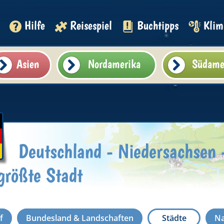
Hilfe
Reisespiel
Buchtipps
Klim
Asien
Nordamerika
Südame
Deutschland - Niedersachsen 
tgrößte Stadt
f
Bundesland & Landschaften
Städte
Na