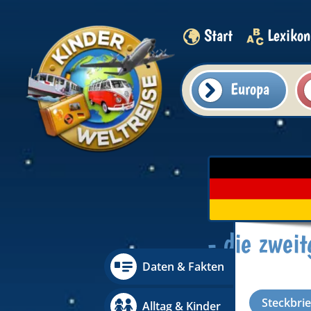
Start
Lexikon
Europa
- die zwei
Daten & Fakten
Steckbrie
Alltag & Kinder