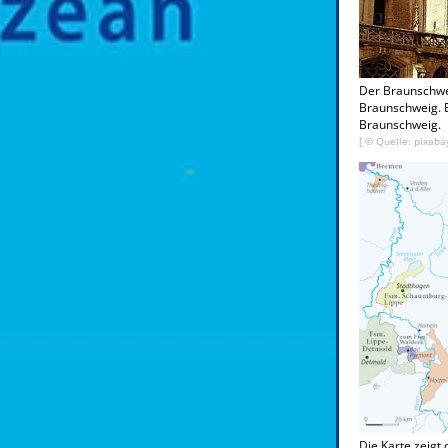
Der Braunschwe
Braunschweig. E
Braunschweig.
[ © Quelle: pixaba
Die Karte zeigt