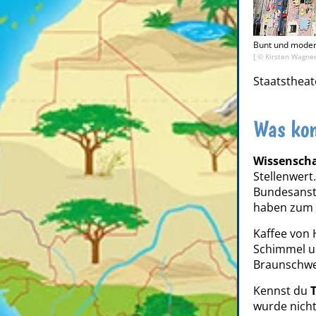
Bunt und modern
[ © Kirsten Wagner
Staatstheat
Was ko
Wissenscha
Stellenwert
Bundesansta
haben zum B
Kaffee von
Schimmel u
Braunschwei
Kennst du
T
wurde nicht