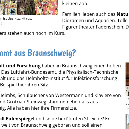
kleinen Zoo.
Familien lieben auch das
Natu
 ist das Rizzi-Haus.
Dioramen und Aquarien. Tolle 
 ]
Figurentheater Fadenschein. 
ers stehen auch hoch im Kurs.
mmt aus Braunschweig?
ft und Forschung
haben in Braunschweig einen hohen
. Das Luftfahrt-Bundesamt, die Physikalisch-Technische
lt und das Helmholtz-Institut für Infektionsforschung
eispiel hier ihren Sitz.
 Heimbs, Schulbücher von Westermann und Klaviere von
nd Grotrian-Steinweg stammen ebenfalls aus
S
g. Alle haben hier ihre Firmensitze.
[ 
ill Eulenspiegel
und seine berühmten Streiche? Er
 weit von Braunschweig geboren und soll einen