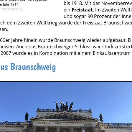
bis 1918. Mit der Novemberre
m Jahr 1914.
ein
Freistaat
. Im Zweiten Welt
t
/
CC BY-SA 3.0
]
und sogar 90 Prozent der Inn
ach dem Zweiten Weltkrieg wurde der Freistaat Braunschwei
sen.
1960er Jahre hinein wurde Braunschweig wieder aufgebaut. 
eisen. Auch das Braunschweiger Schloss war stark zerstört
 2007 wurde es in Kombination mit einem Einkaufszentrum 
aus Braunschweig