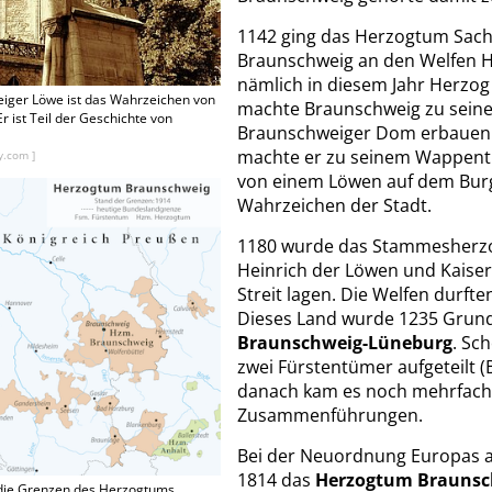
1142 ging das Herzogtum Sach
Braunschweig an den Welfen H
nämlich in diesem Jahr Herzo
iger Löwe ist das Wahrzeichen von
machte Braunschweig zu seiner
r ist Teil der Geschichte von
Braunschweiger Dom erbauen 
machte er zu seinem Wappenti
y.com ]
von einem Löwen auf dem Burg
Wahrzeichen der Stadt.
1180 wurde das Stammesherzo
Heinrich der Löwen und Kaiser 
Streit lagen. Die Welfen durfte
Dieses Land wurde 1235 Grun
Braunschweig-Lüneburg
. Sc
zwei Fürstentümer aufgeteilt 
danach kam es noch mehrfach
Zusammenführungen.
Bei der Neuordnung Europas 
1814 das
Herzogtum Braunsc
 die Grenzen des Herzogtums