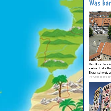
Was ka
Der Burgplatz i
siehst du die Bu
Braunschweiger
[ © Quelle: pixaba