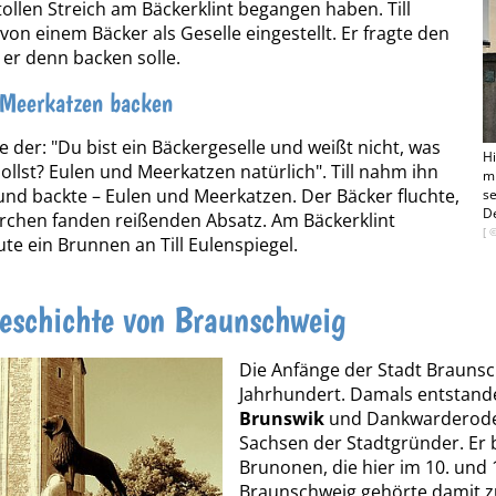
ollen Streich am Bäckerklint begangen haben. Till
von einem Bäcker als Geselle eingestellt. Er fragte den
 er denn backen solle.
 Meerkatzen backen
e der: "Du bist ein Bäckergeselle und weißt nicht, was
Hi
ollst? Eulen und Meerkatzen natürlich". Till nahm ihn
m
nd backte – Eulen und Meerkatzen. Der Bäcker fluchte,
se
D
erchen fanden reißenden Absatz. Am Bäckerklint
[ 
ute ein Brunnen an Till Eulenspiegel.
eschichte von Braunschweig
Die Anfänge der Stadt Braunsc
Jahrhundert. Damals entstande
Brunswik
und Dankwarderode.
Sachsen der Stadtgründer. Er 
Brunonen, die hier im 10. und 
Braunschweig gehörte damit