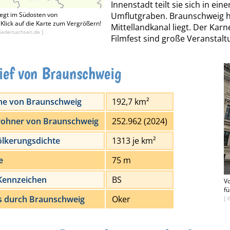
Innenstadt teilt sie sich in ei
egt im Südosten von
Umflutgraben. Braunschweig h
Klick auf die Karte zum Vergrößern!
Mittellandkanal liegt. Der Ka
iedersachsen.de
]
Filmfest sind große Veranstalt
ief von Braunschweig
he von Braunschweig
192,7 km²
ohner von Braunschweig
252.962 (2024)
lkerungsdichte
1313 je km²
e
75 m
Kennzeichen
BS
V
fü
s durch Braunschweig
Oker
[ 