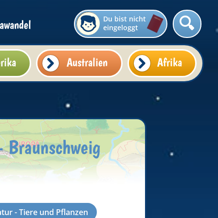
Du bist nicht
awandel
eingeloggt
rika
Australien
Afrika
- Braunschweig
tur - Tiere und Pflanzen