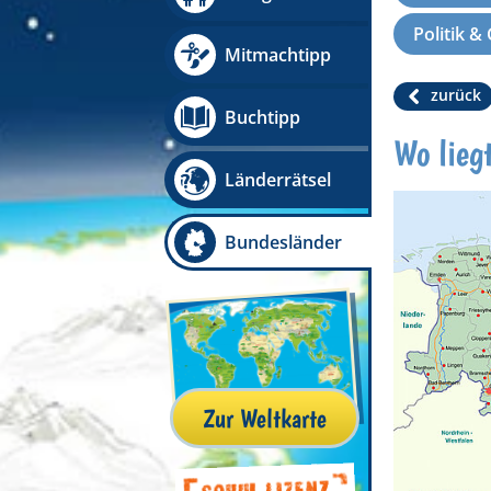
Politik &
Mitmachtipp
zurück
Buchtipp
Wo lieg
Länderrätsel
Bundesländer
Zur Weltkarte