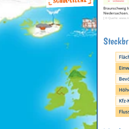
Braunschweig li
Niedersachsen. 
[ ©
Quelle: www.n
Steckbr
Fläc
Einw
Bevö
Höh
Kfz-
Flus