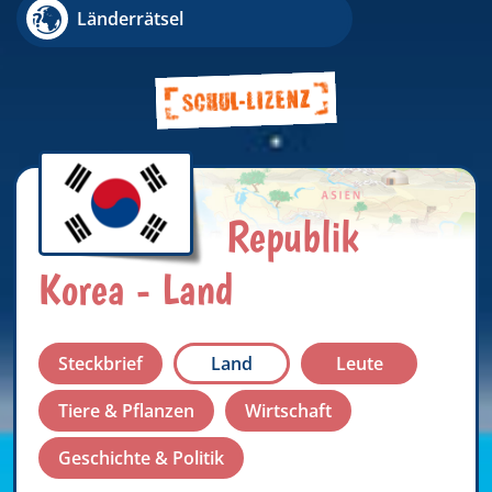
Länderrätsel
Republik
Korea - Land
Steckbrief
Land
Leute
Tiere & Pflanzen
Wirtschaft
Geschichte & Politik