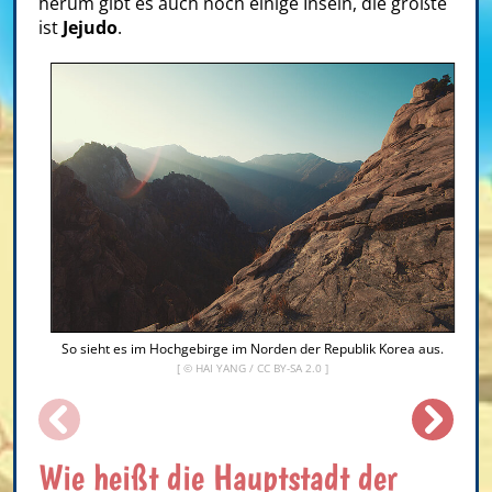
herum gibt es auch noch einige Inseln, die größte
ist
Jejudo
.
So sieht es im Hochgebirge im Norden der Republik Korea aus.
[ ©
HAI YANG
/
CC BY-SA 2.0
]
Wie heißt die Hauptstadt der