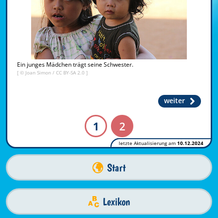
Ein junges Mädchen trägt seine Schwester.
[ ©
Joan Simon
/
CC BY-SA 2.0
]
weiter
1
2
letzte Aktualisierung am
10.12.2024
Start
Lexikon