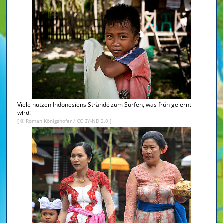
Viele nutzen Indonesiens Strände zum Surfen, was früh gelernt
wird!
[ ©
Roman Königshofer
/
CC BY-ND 2.0
]