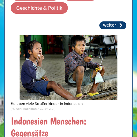
Geschichte & Politik
weiter
Es leben viele Straßenkinder in Indonesien.
[ ©
Adhi Rachdian
/
CC BY 2.0
]
Indonesien Menschen:
Gegensätze