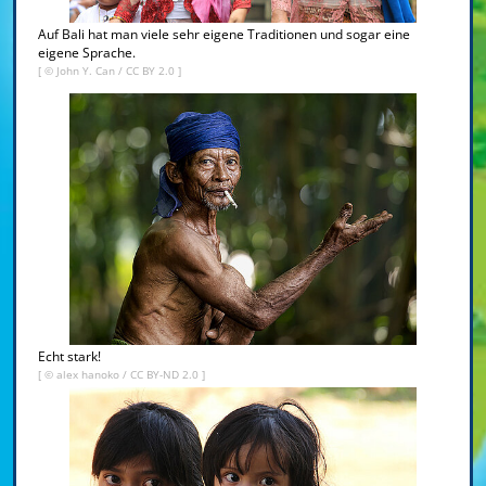
Auf Bali hat man viele sehr eigene Traditionen und sogar eine
eigene Sprache.
[ ©
John Y. Can
/
CC BY 2.0
]
Echt stark!
[ ©
alex hanoko
/
CC BY-ND 2.0
]