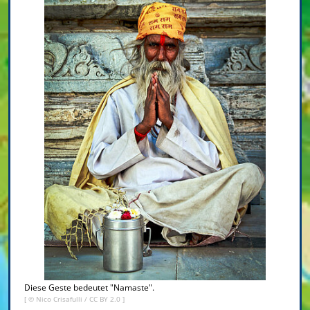
Diese Geste bedeutet "Namaste".
[ ©
Nico Crisafulli
/
CC BY 2.0
]