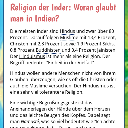
Religion der Inder: Woran glaubt
man in Indien?
Die meisten Inder sind
Hindus
und zwar über 80
Prozent. Darauf folgen
Muslime
mit 13,4 Prozent,
Christen mit 2,3 Prozent sowie 1,9 Prozent Sikhs,
0,8 Prozent
Buddhisten
und 0,4 Prozent Jainisten.
Der
Hinduismus
ist mehr als eine Religion. Der
Begriff bedeutet "Einheit in der Vielfalt".
Hindus wollen andere Menschen nicht von ihrem
Glauben überzeugen, wie es oft die Christen oder
auch die Muslime versuchen. Der Hinduismus ist
eine sehr viel tolerantere Religion.
Eine wichtige Begrüßungsgeste ist das
Aneinanderlegen der Hände über dem Herzen
und das leichte Beugen des Kopfes. Dabei sagt
man
Namasté
, was so viel bedeutet wie "Ich achte
und respektiere dich". Das ist auch eine