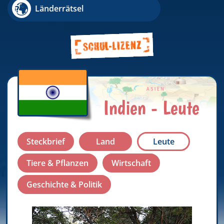
Länderrätsel
Indien - Leute
Steckbrief
Land
Leute
Tiere & Pflanzen
Wirtschaft
Geschichte & Politik