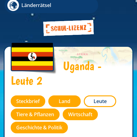
Länderrätsel
Uganda -
Leute 2
Steckbrief
Land
Leute
Tiere & Pflanzen
Wirtschaft
Geschichte & Politik