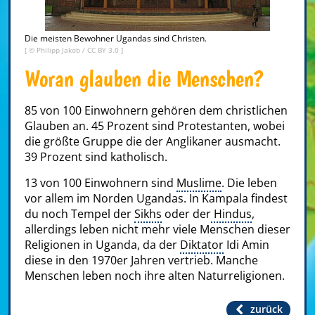
Die meisten Bewohner Ugandas sind Christen.
[ © Philipp Jakob /
CC BY 3.0
]
Woran glauben die Menschen?
85 von 100 Einwohnern gehören dem christlichen
Glauben an. 45 Prozent sind Protestanten, wobei
die größte Gruppe die der Anglikaner ausmacht.
39 Prozent sind katholisch.
13 von 100 Einwohnern sind
Muslime
. Die leben
vor allem im Norden Ugandas. In Kampala findest
du noch Tempel der
Sikhs
oder der
Hindus
,
allerdings leben nicht mehr viele Menschen dieser
Religionen in Uganda, da der
Diktator
Idi Amin
diese in den 1970er Jahren vertrieb. Manche
Menschen leben noch ihre alten Naturreligionen.
zurück