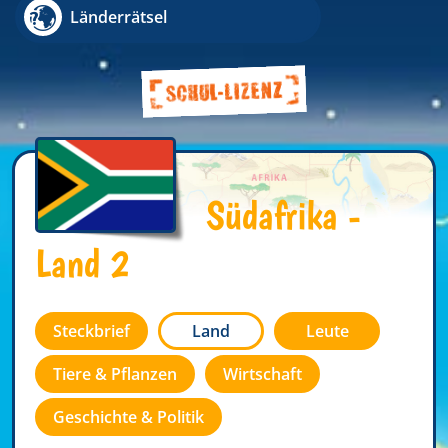
Länderrätsel
Südafrika -
Land 2
Steckbrief
Land
Leute
Tiere & Pflanzen
Wirtschaft
Geschichte & Politik