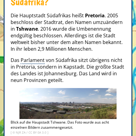
Südafrika?
Die Hauptstadt Südafrikas heißt
Pretoria
. 2005
beschloss der Stadtrat, den Namen umzuändern
in
Tshwane
. 2016 wurde die Umbenennung
endgültig beschlossen. Allerdings ist die Stadt
weltweit bisher unter dem alten Namen bekannt.
In ihr leben 2,9 Millionen Menschen.
Das
Parlament
von Südafrika sitzt übrigens nicht
in Pretoria, sondern in Kapstadt. Die größte Stadt
des Landes ist Johannesburg. Das Land wird in
neun Provinzen geteilt.
Blick auf die Haupstadt Tshwane. Das Foto wurde aus acht
einzelnen Bildern zusammengesetzt.
[ ©
NJR ZA
/
CC BY-SA 3.0
]