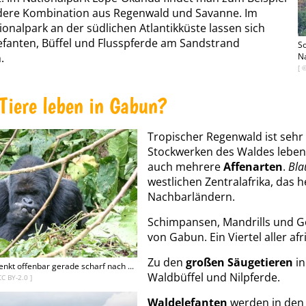
dere Kombination aus Regenwald und Savanne. Im
onalpark an der südlichen Atlantikküste lassen sich
lefanten, Büffel und Flusspferde am Sandstrand
So
Na
.
[ 
Tiere leben in Gabun?
Tropischer Regenwald ist sehr
Stockwerken des Waldes leben
auch mehrere
Affenarten
.
Bla
westlichen Zentralafrika, das 
Nachbarländern.
Schimpansen, Mandrills und Go
von Gabun. Ein Viertel aller af
Zu den
großen Säugetieren
in
enkt offenbar gerade scharf nach ...
Waldbüffel und Nilpferde.
CC BY-2.0
]
Waldelefanten
werden in den 