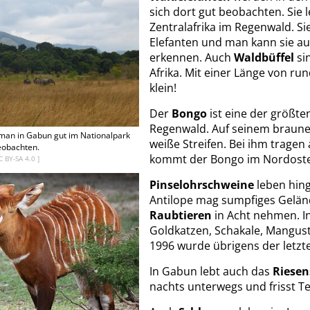
sich dort gut beobachten. Sie 
Zentralafrika im Regenwald. Sie
Elefanten und man kann sie a
erkennen. Auch
Waldbüffel
sin
Afrika. Mit einer Länge von ru
klein!
Der
Bongo
ist eine der größten
Regenwald. Auf seinem braunen
man in Gabun gut im Nationalpark
weiße Streifen. Bei ihm trage
obachten.
kommt der Bongo im Nordoste
C BY-SA 4.0 ]
Pinselohrschweine
leben hing
Antilope mag sumpfiges Geländ
Raubtieren
in Acht nehmen. I
Goldkatzen, Schakale, Mangust
1996 wurde übrigens der letzt
In Gabun lebt auch das
Riesen
nachts unterwegs und frisst T