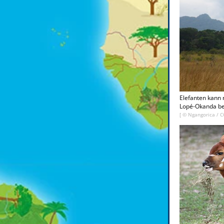
Elefanten kann 
Lopé-Okanda be
[ © Ngangorica / C