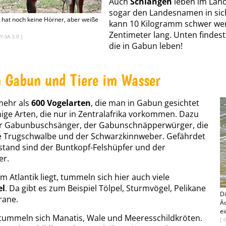
Auch
Schlangen
leben im Land.
sogar den Landesnamen in sich t
hat noch keine Hörner, aber weiße
kann 10 Kilogramm schwer wer
Zentimeter lang. Unten findest
Y-SA 3.0
]
die in Gabun leben!
n Gabun und Tiere im Wasser
mehr als
600 Vogelarten
, die man in Gabun gesichtet
inige Arten, die nur in Zentralafrika vorkommen. Dazu
r Gabunbuschsänger, der Gabunschnäpperwürger, die
he Trugschwalbe und der Schwarzkinnweber. Gefährdet
stand sind der Buntkopf-Felshüpfer und der
er.
 Atlantik liegt, tummeln sich hier auch viele
el
. Da gibt es zum Beispiel Tölpel, Sturmvögel, Pelikane
Di
rane.
Äq
ei
tummeln sich Manatis, Wale und Meeresschildkröten.
[ 