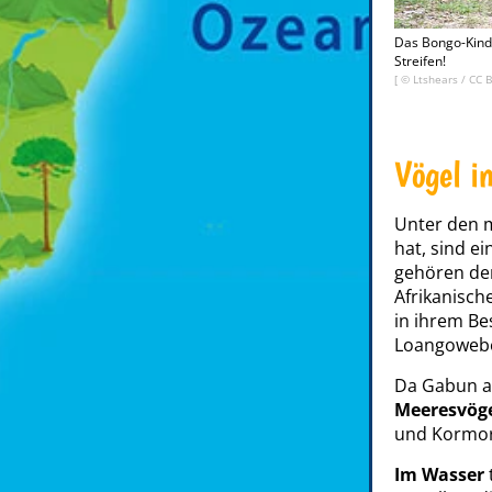
Das Bongo-Kind 
Streifen!
[ ©
Ltshears
/
CC B
Vögel i
Unter den 
hat, sind e
gehören de
Afrikanisc
in ihrem Be
Loangoweb
Da Gabun am
Meeresvög
und Kormo
Im Wasser