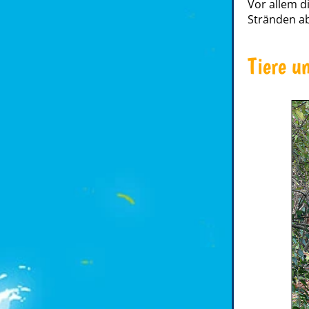
Vor allem d
Stränden ab
Tiere u