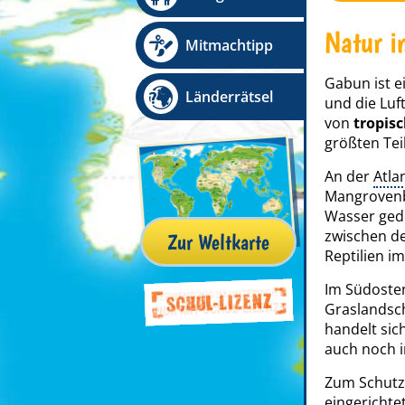
Natur i
Mitmachtipp
Gabun ist e
Länderrätsel
und die Luf
von
tropis
größten Tei
An der
Atla
Mangrovenb
Wasser gede
zwischen de
Zur Weltkarte
Reptilien i
Im Südosten
Graslandsch
handelt si
auch noch 
Zum Schutz
eingerichte