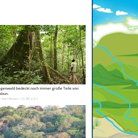
egenwald bedeckt noch immer große Teile von
abun.
©
Axel Rouvin
/
CC BY-2.0
]