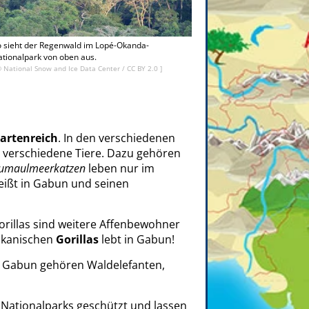
 sieht der Regenwald im Lopé-Okanda-
tionalpark von oben aus.
©
National Snow and Ice Data Center
/
CC BY 2.0
]
artenreich
. In den verschiedenen
 verschiedene Tiere. Dazu gehören
umaulmeerkatzen
leben nur im
heißt in Gabun und seinen
rillas sind weitere Affenbewohner
rikanischen
Gorillas
lebt in Gabun!
 Gabun gehören Waldelefanten,
Nationalparks geschützt und lassen