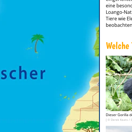
eine beson
Loango-Nati
Tiere wie E
beobachten
Welche 
Dieser Gorilla d
[ ©
Derek Keats
/