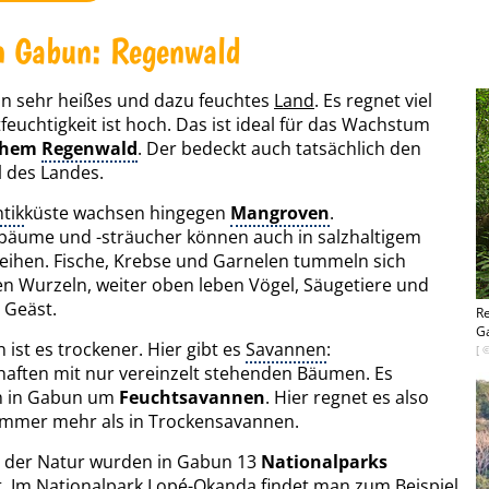
n Gabun: Regenwald
in sehr heißes und dazu feuchtes
Land
. Es regnet viel
tfeuchtigkeit ist hoch. Das ist ideal für das Wachstum
chem
Regenwald
. Der bedeckt auch tatsächlich den
l des Landes.
ntik
küste wachsen hingegen
Mangroven
.
äume und -sträucher können auch in salzhaltigem
ihen. Fische, Krebse und Garnelen tummeln sich
n Wurzeln, weiter oben leben Vögel, Säugetiere und
m Geäst.
R
G
 ist es trockener. Hier gibt es
Savannen
:
[ 
aften mit nur vereinzelt stehenden Bäumen. Es
ch in Gabun um
Feuchtsavannen
. Hier regnet es also
immer mehr als in Trockensavannen.
 der Natur wurden in Gabun 13
Nationalparks
t. Im Nationalpark Lopé-Okanda findet man zum Beispiel