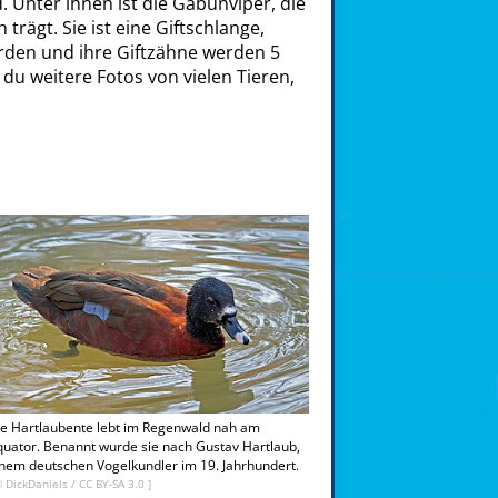
 Unter ihnen ist die Gabunviper, die
rägt. Sie ist eine Giftschlange,
den und ihre Giftzähne werden 5
 du weitere Fotos von vielen Tieren,
e Hartlaubente lebt im Regenwald nah am
uator. Benannt wurde sie nach Gustav Hartlaub,
nem deutschen Vogelkundler im 19. Jahrhundert.
©
DickDaniels
/
CC BY-SA 3.0
]