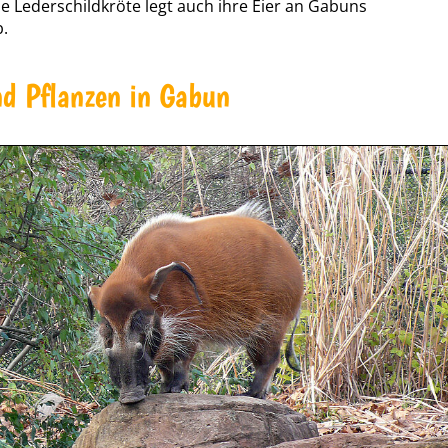
ie Lederschildkröte legt auch ihre Eier an Gabuns
.
nd Pflanzen in Gabun