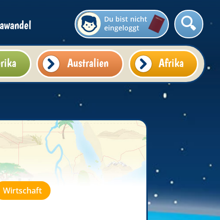
Du bist nicht
awandel
eingeloggt
rika
Australien
Afrika
Wirtschaft