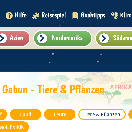
Hilfe
Reisespiel
Buchtipps
Klim
Asien
Nordamerika
Südame
Gabun - Tiere & Pflanzen
f
Land
Leute
Tiere & Pflanzen
e & Politik