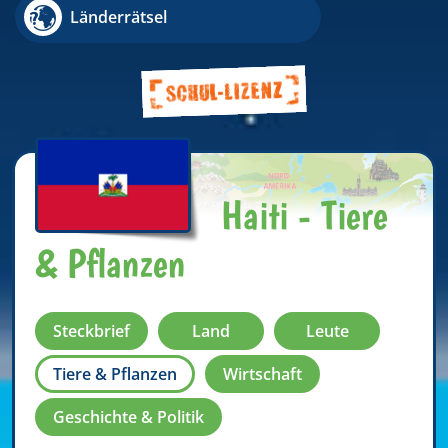
Länderrätsel
Haiti - Tiere
& Pflanzen
Steckbrief
Land
Leute
Tiere & Pflanzen
Wirtschaft
Geschichte & Politik