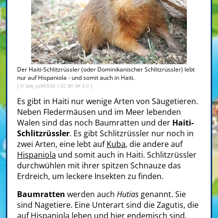
Der Haiti-Schlitzrüssler (oder Dominikanischer Schlitzrüssler) lebt
nur auf Hispaniola - und somit auch in Haiti.
[ ©
Seb_az86556
/
CC BY-SA 3.0
]
Es gibt in Haiti nur wenige Arten von Säugetieren.
Neben Fledermäusen und im Meer lebenden
Walen sind das noch Baumratten und der
Haiti-
Schlitzrüssler
. Es gibt Schlitzrüssler nur noch in
zwei Arten, eine lebt auf
Kuba
, die andere auf
Hispaniola
und somit auch in Haiti. Schlitzrüssler
durchwühlen mit ihrer spitzen Schnauze das
Erdreich, um leckere Insekten zu finden.
Baumratten
werden auch
Hutias
genannt. Sie
sind Nagetiere. Eine Unterart sind die Zagutis, die
auf Hispaniola leben und hier
endemisch
sind.