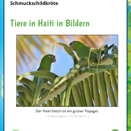
Schmuckschildkröte
.
Tiere in Haiti in Bildern
Der Haiti-Sittich ist ein grüner Papagei.
[ © Martingloor /
CC BY-SA 4.0
]