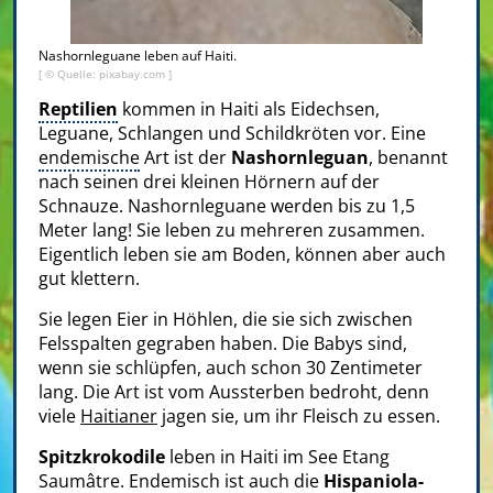
Nashornleguane leben auf Haiti.
[ © Quelle: pixabay.com ]
Reptilien
kommen in Haiti als Eidechsen,
Leguane, Schlangen und Schildkröten vor. Eine
endemische
Art ist der
Nashornleguan
, benannt
nach seinen drei kleinen Hörnern auf der
Schnauze. Nashornleguane werden bis zu 1,5
Meter lang! Sie leben zu mehreren zusammen.
Eigentlich leben sie am Boden, können aber auch
gut klettern.
Sie legen Eier in Höhlen, die sie sich zwischen
Felsspalten gegraben haben. Die Babys sind,
wenn sie schlüpfen, auch schon 30 Zentimeter
lang. Die Art ist vom Aussterben bedroht, denn
viele
Haitianer
jagen sie, um ihr Fleisch zu essen.
Spitzkrokodile
leben in Haiti im See Etang
Saumâtre. Endemisch ist auch die
Hispaniola-