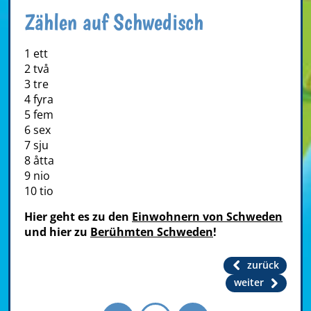
Zählen auf Schwedisch
1 ett
2 två
3 tre
4 fyra
5 fem
6 sex
7 sju
8 åtta
9 nio
10 tio
Hier geht es zu den
Einwohnern von Schweden
und hier zu
Berühmten Schweden
!
zurück
weiter