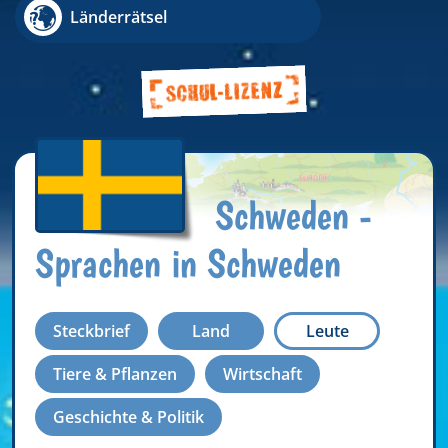
Länderrätsel
Schweden -
Sprachen in Schweden
Steckbrief
Land
Leute
Tiere & Pflanzen
Wirtschaft
Geschichte & Politik