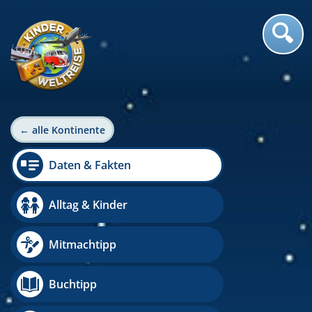
← alle Kontinente
Daten & Fakten
Alltag & Kinder
Mitmachtipp
Buchtipp