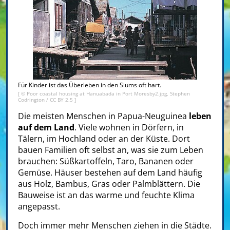
Für Kinder ist das Überleben in den Slums oft hart.
[ © Poor coastal housing at Hanuabada in Port Moresby2.jpg, Stephen
Codrington /
CC BY 2.5
]
Die meisten Menschen in Papua-Neuguinea
leben
auf dem Land
. Viele wohnen in Dörfern, in
Tälern, im Hochland oder an der Küste. Dort
bauen Familien oft selbst an, was sie zum Leben
brauchen: Süßkartoffeln, Taro, Bananen oder
Gemüse. Häuser bestehen auf dem Land häufig
aus Holz, Bambus, Gras oder Palmblättern. Die
Bauweise ist an das warme und feuchte Klima
angepasst.
Doch immer mehr Menschen ziehen in die Städte.