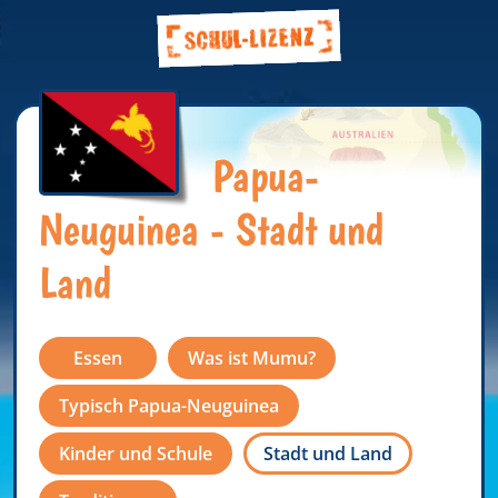
Papua-
Neuguinea - Stadt und
Land
Essen
Was ist Mumu?
Typisch Papua-Neuguinea
Kinder und Schule
Stadt und Land