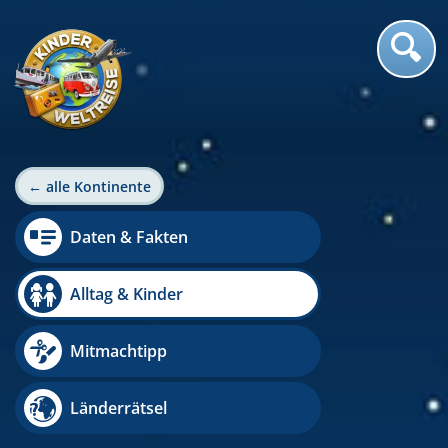
← alle Kontinente
Daten & Fakten
Alltag & Kinder
Mitmachtipp
Länderrätsel