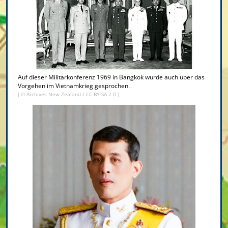
Auf dieser Militärkonferenz 1969 in Bangkok wurde auch über das
Vorgehen im Vietnamkrieg gesprochen.
[ ©
Archives New Zealand
/
CC BY-SA 2.0
]