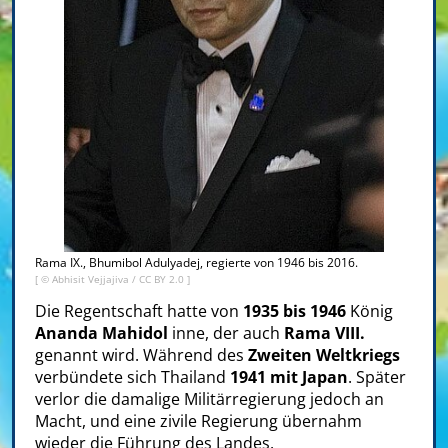
Rama IX., Bhumibol Adulyadej, regierte von 1946 bis 2016.
[ ©
Abhisit Vejjajiva
/
CC BY 2.0
]
Die Regentschaft hatte von
1935 bis 1946
König
Ananda Mahidol
inne, der auch
Rama VIII.
genannt wird. Während des
Zweiten Weltkriegs
verbündete sich Thailand
1941 mit Japan
. Später
verlor die damalige Militärregierung jedoch an
Macht, und eine zivile Regierung übernahm
wieder die Führung des Landes.