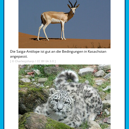
Die Saiga-Antilope ist gut an die Bedingungen in Kasachstan
angepasst.
[ ©
Charlesjsharp
/
CC BY-SA 3.0
]