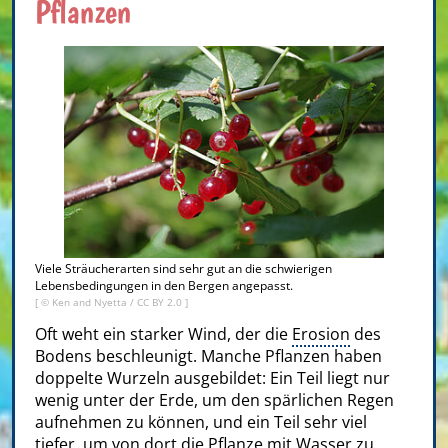
Pflanzen
Viele Sträucherarten sind sehr gut an die schwierigen
Lebensbedingungen in den Bergen angepasst.
[ ©
Ken and Nyetta
/
CC BY 2.0
]
Oft weht ein starker Wind, der die
Erosion
des
Bodens beschleunigt. Manche Pflanzen haben
doppelte Wurzeln ausgebildet: Ein Teil liegt nur
wenig unter der Erde, um den spärlichen Regen
aufnehmen zu können, und ein Teil sehr viel
tiefer, um von dort die Pflanze mit Wasser zu