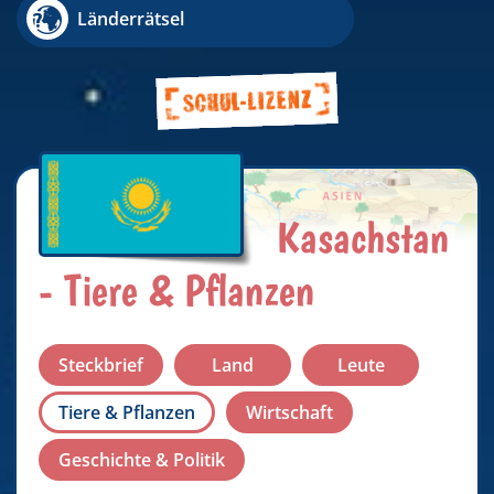
Länderrätsel
Kasachstan
- Tiere & Pflanzen
Steckbrief
Land
Leute
Tiere & Pflanzen
Wirtschaft
Geschichte & Politik