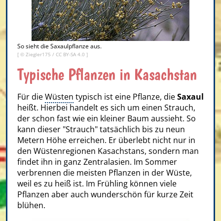
So sieht die Saxaulpflanze aus.
[ ©
Ziegler175
/
CC BY-SA 4.0
]
Typische Pflanzen in Kasachstan
Für die
Wüsten
typisch ist eine Pflanze, die
Saxaul
heißt. Hierbei handelt es sich um einen Strauch,
der schon fast wie ein kleiner Baum aussieht. So
kann dieser "Strauch" tatsächlich bis zu neun
Metern Höhe erreichen. Er überlebt nicht nur in
den Wüstenregionen Kasachstans, sondern man
findet ihn in ganz Zentralasien. Im Sommer
verbrennen die meisten Pflanzen in der Wüste,
weil es zu heiß ist. Im Frühling können viele
Pflanzen aber auch wunderschön für kurze Zeit
blühen.