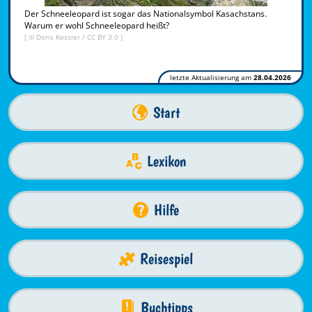
Der Schneeleopard ist sogar das Nationalsymbol Kasachstans.
Warum er wohl Schneeleopard heißt?
[ ©
Doris Kessler
/
CC BY 3.0
]
letzte Aktualisierung am
28.04.2026
Start
Lexikon
Hilfe
Reisespiel
Buchtipps