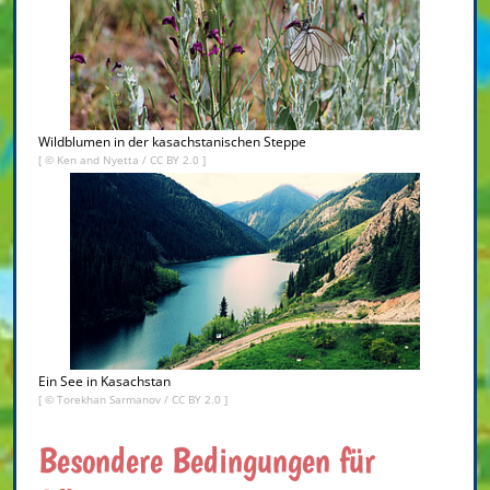
Wildblumen in der kasachstanischen Steppe
[ ©
Ken and Nyetta
/
CC BY 2.0
]
Ein See in Kasachstan
[ ©
Torekhan Sarmanov
/
CC BY 2.0
]
Besondere Bedingungen für