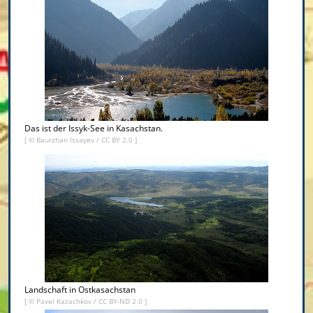
Das ist der Issyk-See in Kasachstan.
[ ©
Baurzhan Issayev
/
CC BY 2.0
]
Landschaft in Ostkasachstan
[ ©
Pavel Kazachkov
/
CC BY-ND 2.0
]