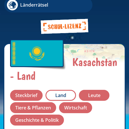
Länderrätsel
Kasachstan
- Land
Steckbrief
Land
Leute
Tiere & Pflanzen
Wirtschaft
Geschichte & Politik