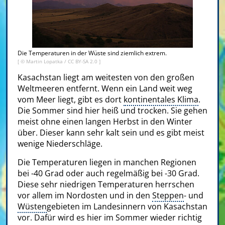
Die Temperaturen in der Wüste sind ziemlich extrem.
[ ©
Martin Lopatka
/
CC BY-SA 2.0
]
Kasachstan liegt am weitesten von den großen
Weltmeeren entfernt. Wenn ein Land weit weg
vom Meer liegt, gibt es dort
kontinentales Klima
.
Die Sommer sind hier heiß und trocken. Sie gehen
meist ohne einen langen Herbst in den Winter
über. Dieser kann sehr kalt sein und es gibt meist
wenige Niederschläge.
Die Temperaturen liegen in manchen Regionen
bei -40 Grad oder auch regelmäßig bei -30 Grad.
Diese sehr niedrigen Temperaturen herrschen
vor allem im Nordosten und in den
Steppen
- und
Wüsten
gebieten im Landesinnern von Kasachstan
vor. Dafür wird es hier im Sommer wieder richtig