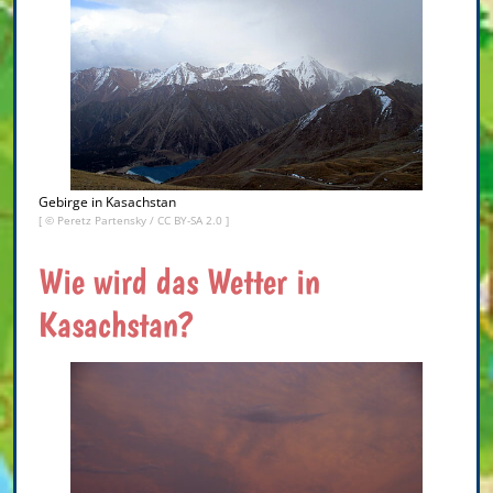
Gebirge in Kasachstan
[ ©
Peretz Partensky
/
CC BY-SA 2.0
]
Wie wird das Wetter in
Kasachstan?